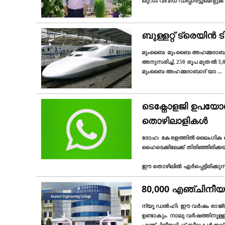
ഖുറാം വിവിധ ഡിപ്പാർട്ടുമെന്റു
ബുള്ളറ്റ് ട്രെയിന്‍ 
മുംബൈ: മുംബൈ-അഹമ്മദാബാദ് ബ
അനുസരിച്ച്, 250 രൂപ മുതൽ 3,0
മുംബൈ-അഹമ്മദാബാദ് യാ
...
ടെക്നോളജി ഉപയോഗ
തൊഴിലാളികള്‍
ദോഹ: കേരളത്തിൽ ലൈംഗിക തൊ
ഹൈടെക്കിലേക്ക് തിരിഞ്ഞിരിക്
ഈ തൊഴിലിൽ ഏർപ്പെട്ടിരിക്കുന്ന 
80,000 എഞ്ചിനീയറ
ന്യൂ ഡല്‍ഹി: ഈ വർഷം രാജ്യ
ഉണ്ടാകും. നാലു വർഷത്തിനുള്