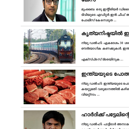
മുംബൈ: ഒരു ഇന്റീരിയർ ഡിസൈനർ 
ടിവിയുടെ എഡിറ്റർ-ഇൻ-ചീഫ് 
പോലീസ് കേസെടുത
...
കൃത്യനിഷ്ഠയിൽ ഇന്ത
ന്യൂ ഡല്‍ഹി: ഏകദേശം 30 ശതമ
ഔദ്യോഗിക കണക്കുകൾ. ഇന്ത്
എക്സ്പ്രസ് ട്രെയിനുക
...
ഇന്ത്യയുടെ പോത്തിറ
ന്യൂ ഡല്‍ഹി: ഇന്ത്യയുടെ പോത്തി
കയറ്റുമതി വരുമാനത്തിൽ കഴി
വിയറ്റ്നാം
...
ഹാർദിക്ക് പട്ടേലിന്
ന്യൂ ഡല്‍ഹി: പാട്ടീദാർ അനാമ