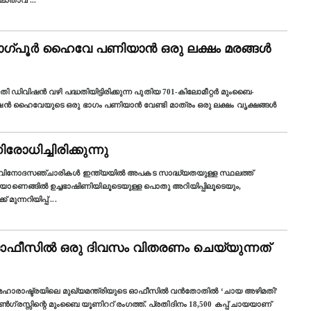
ല്ലാതാവ
...
ഗ്പൂർ ഹൈവേ പണിയാൻ ഒരു ലക്ഷം മരങ്ങൾ
ിവിഷൻ വഴി പദ്ധതിയിട്ടിരിക്കുന്ന പുതിയ 701-കിലോമീറ്റർ മുംബൈ-
േഷൻ ഹൈവേയുടെ ഒരു ഭാഗം പണിയാൻ വേണ്ടി മാത്രം ഒരു ലക്ഷം വൃക്ഷങ്ങൾ
ധിച്ചിരിക്കുന്നു
 വിനോദസഞ്ചാരികൾ ഇന്ത്യയിൽ അപകട സാദ്ധ്യതയുള്ള സ്ഥലത്ത്
യാണെങ്ങിൽ ഉച്ചഭാഷിണിയിലൂടെയുള്ള പൊതു അറിയിപ്പിലൂടെയും,
മുന്നറിയിപ്പ്
...
ഓഫീസിൽ ഒരു ദിവസം വിതരണം ചെയ്യുന്നത്
ന്ന മഹാരാഷ്ട്രയിലെ മുഖ്യമന്ത്രിയുടെ ഓഫീസിൽ വൻതോതിൽ ‘ചായ അഴിമതി’
ഗ്രസ്സിന്റെ മുംബൈ യൂണിററ് രംഗത്ത്. പ്രതിദിനം 18,500 കപ്പ്‌ ചായയാണ്