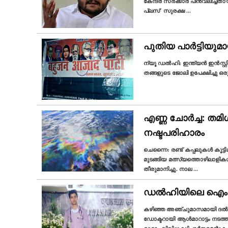
കേന്ദ്ര സർക്കാർ പിൻവലിച്ചത
പ്ലസ്' സുരക്ഷ
...
പുതിയ പാർട്ടിയു
ന്യൂ ഡല്‍ഹി: ഇന്ത്യൻ ഇൻസ്റ്റ
തങ്ങളുടെ ജോലി ഉപേക്ഷിച്ചു ഒരു രാ
എണ്ണ ചോർച്ച: തമിള്
നഷ്ടപരിഹാരം
ചെന്നൈ: രണ്ട് കപ്പലുകൾ കൂട്ടിമ
മുടങ്ങിയ മത്സ്യത്തൊഴിലാളി
തീരുമാനിച്ചു. നാല
...
ഡല്‍ഹിയിലെ ഐംസില
കഴിഞ്ഞ അഞ്ചുമാസമായി ദല്‍ഹി
ഡോക്ടറായി ആൾമാറാട്ടം നടത്