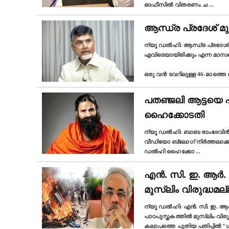
ഓഫീസില്‍ വിതരണം ച
...
ആന്ധ്ര പ്രദേശ് മ
ന്യൂ ഡല്‍ഹി: ആന്ധ്ര പ്രദേശ
എവിടെയായിരിക്കും എന്ന മാസങ
ഒരു വൻ ടവറിലുള്ള 46-മാത്തെ
പതഞ്ജലി ആട്ടയെ
ഹൈക്കോടതി
ന്യൂ ഡല്‍ഹി: ബാബ രാംദേവിന്‍റ
വീഡിയോ ബ്ലോഗ് നിര്‍ത്തലാക
ഡൽഹി ഹൈക്കോ
...
എൻ. സി. ഇ. ആർ. ട
മുസ്ലിം വിരുദ്ധമല
ന്യൂ ഡല്‍ഹി: എൻ. സി. ഇ. ആർ. 
പാഠപുസ്തകത്തിൽ മുസ്ലിം-വിരു
കലാപത്തെ പുതിയ പതിപ്പിൽ "