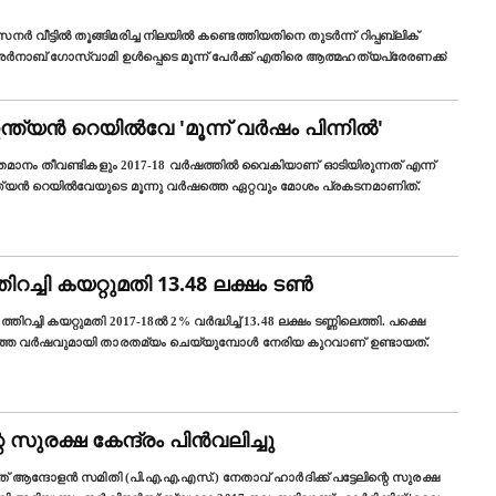
വീട്ടില്‍ തൂങ്ങിമരിച്ച നിലയിൽ കണ്ടെത്തിയതിനെ തുടര്‍ന്ന് റിപ്പബ്ലിക്
അർനാബ് ഗോസ്വാമി ഉൾപ്പെടെ മൂന്ന് പേർക്ക് എതിരെ ആത്മഹത്യപ്രേരണക്ക്
്യന്‍ റെയിൽവേ 'മൂന്ന് വര്‍ഷം പിന്നില്‍'
ാനം തീവണ്ടികളും 2017-18 വര്‍ഷത്തിൽ വൈകിയാണ് ഓടിയിരുന്നത് എന്ന്
യൻ റെയിൽവേയുടെ മൂന്നു വർഷത്തെ ഏറ്റവും മോശം പ്രകടനമാണിത്.
ച്ചി കയറ്റുമതി 13.48 ലക്ഷം ടണ്‍
റച്ചി കയറ്റുമതി 2017-18ൽ 2% വര്‍ദ്ധിച്ച് 13.48 ലക്ഷം ടണ്ണിലെത്തി. പക്ഷെ
ഞ്ഞ വര്‍ഷവുമായി താരതമ്യം ചെയ്യുമ്പോൾ നേരിയ കുറവാണ് ഉണ്ടായത്.
റെ സുരക്ഷ കേന്ദ്രം പിൻവലിച്ചു
ത് ആന്ദോളൻ സമിതി (പി.എ.എ.എസ്.) നേതാവ് ഹാർദിക്ക് പട്ടേലിന്റെ സുരക്ഷ