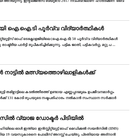
ായി അറിയുന്നു. ഇന്റലിജൻസ് ബ്യൂറോ 2017 നവംബറിലാണ് ഹാർദിക്കിന് 'വൈ
മായി ഐ.ഐ.ടി പൂർവ്വ വിദ്യാർത്ഥികൾ
ിറ്റ്യൂട്ട്സ് ഓഫ് ടെക്നോളജിയിലെ (ഐ.ഐ.ടി) 50 പൂർവ്വ വിദ്യാർത്ഥികള്‍
ഷ്ട്രീയ പാർട്ടി രൂപീകരിച്ചിരിക്കുന്നു. പട്ടിക ജാതി, പട്ടികവർഗ്ഗ, മറ്റു പ
...
‍ നാട്ടില്‍ മത്സ്യത്തൊഴിലാളികൾക്ക്
ുട്ടി തമിഴ്നാട്ടിലെ കടല്‍ത്തീരത്ത് ഉണ്ടായ എണ്ണപ്പാടമൂലം ഉപജീവനമാർഗ്ഗം
കൾക്ക് 131 കോടി രൂപയുടെ നഷ്ടപരിഹാരം നൽകാൻ സംസ്ഥാന സർക്കാർ
്‍ വ്യാജ ഡോക്ടര്‍ പിടിയില്‍
യിലെ ഓൾ ഇന്ത്യാ ഇൻസ്റ്റിറ്റ്യൂട്ട് ഓഫ് മെഡിക്കൽ സയൻസിൽ (IIMS)
തിയ 19 വയസുകാരനെ പോലീസ് അറസ്റ്റ് ചെയ്തു. പ്രതിയായ അദ്നാൻ