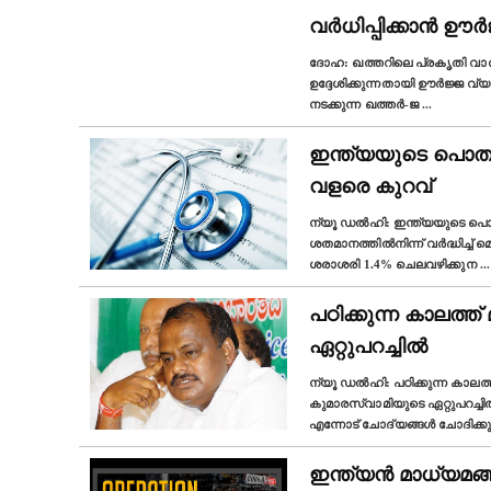
വര്‍ധിപ്പിക്കാന്‍ ഊര
ദോഹ: ഖത്തറിലെ പ്രകൃതി വാതക 
ഉദ്ദേശിക്കുന്നതായി ഊര്‍ജ്ജ വ്
നടക്കുന്ന ഖത്തര്‍-ജ
...
ഇന്ത്യയുടെ പൊതുജ
വളരെ കുറവ്
ന്യൂ ഡല്‍ഹി: ഇന്ത്യയുടെ പൊത
ശതമാനത്തില്‍നിന്ന് വര്‍ദ്ധിച
ശരാശരി 1.4% ചെലവഴിക്കുന
...
പഠിക്കുന്ന കാലത്ത
ഏറ്റുപറച്ചിൽ
ന്യൂ ഡല്‍ഹി: പഠിക്കുന്ന കാലത
കുമാരസ്വാമിയുടെ ഏറ്റുപറച്
എന്നോട് ചോദ്യങ്ങൾ ചോദിക്കു
ഇന്ത്യൻ മാധ്യമങ്ങ