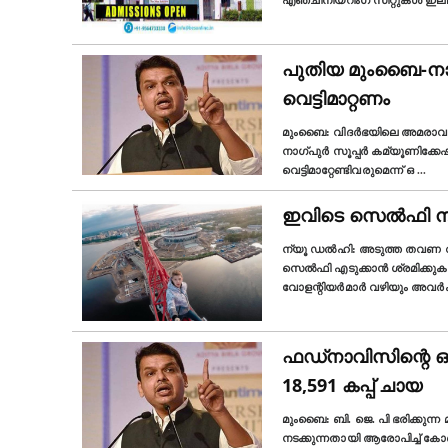
എഞ്ചിനീയറിംഗ് സീറ്റുകൾ ഇ
പുതിയ മുംബൈ-നാ
വെട്ടിമാറ്റണം
മുംബൈ: വിദർഭയിലെ അമരാവതി ഡ
നാഗ്പുർ സൂപ്പർ കമ്യൂണിക്ക
വെട്ടിമാറ്റേണ്ടിവരുമെന്ന് ഒ
...
ഇവിടെ സെൽഫി നിരോ
ന്യൂ ഡല്‍ഹി: അടുത്ത തവണ
സെൽഫി എടുക്കാൻ ശ്രമിക്കുക
വോളന്റിയർമാർ വഴിയും അവർക്ക് 
ഫഡ്നാവിസിന്റെ 
18,591 കപ്പ് ചായ
മുംബൈ: ബി. ജെ. പി ഭരിക്കു
നടക്കുന്നതായി ആരോപിച്ച് കോൺ