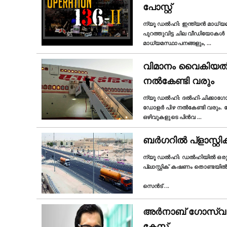
പോസ്റ്റ്‌
ന്യൂ ഡല്‍ഹി: ഇന്ത്യന്‍ മാധ്യ
പുറത്തുവിട്ട ചില വീഡിയോകൾ ആ
മാധ്യമസ്ഥാപനങ്ങളും,
...
വിമാനം വൈകിയതി
നൽകേണ്ടി വരും
ന്യൂ ഡല്‍ഹി: ദൽഹി-ചിക്കാഗോ
ഡോളർ പിഴ നൽകേണ്ടി വരും. ജോ
ഒഴിവുകളുടെ പിൻവ
...
ബർഗറില്‍ പ്ളാസ്
ന്യൂ ഡല്‍ഹി: ഡൽഹിയിൽ ഒരു അമേ
പ്ലാസ്റ്റിക് കഷണം തൊണ്ടയിൽ ക
സെൻട്
...
അർനാബ് ഗോസ്വാമി
കേസ്