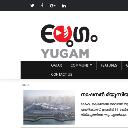
QATAR
COMMUNITY
FEATURES
G
CONTACT US
INDIA
നാഷനല്‍ മ്യൂസിയ
ദോഹ: കൊറോണ വൈറസ്‌ തുടങ്ങി
എയര്‍വയസ്. ഇവരില്‍ 16 പേര്‍
തിരിച്ചെത്തിയെന്നും എയര്‍ലൈ