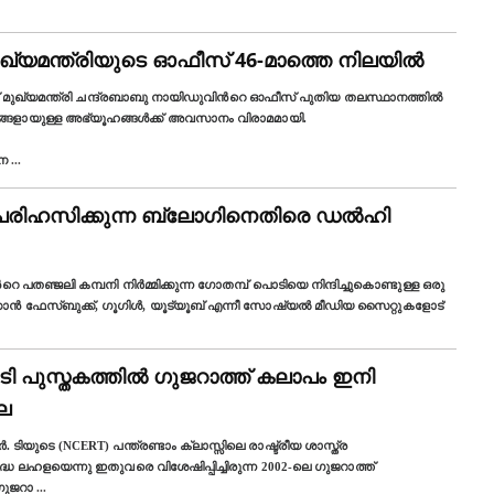
ുഖ്യമന്ത്രിയുടെ ഓഫീസ് 46-മാത്തെ നിലയിൽ
് മുഖ്യമന്ത്രി ചന്ദ്രബാബു നായിഡുവിന്‍റെ ഓഫീസ് പുതിയ തലസ്ഥാനത്തിൽ
്ങളായുള്ള അഭ്യൂഹങ്ങള്‍ക്ക് അവസാനം വിരാമമായി.
 ന
...
 പരിഹസിക്കുന്ന ബ്ലോഗിനെതിരെ ഡൽഹി
െ പതഞ്ജലി കമ്പനി നിർമ്മിക്കുന്ന ഗോതമ്പ് പൊടിയെ നിന്ദിച്ചുകൊണ്ടുള്ള ഒരു
്കാൻ ഫേസ്ബുക്ക്, ഗൂഗിൾ, യൂട്യൂബ് എന്നീ സോഷ്യൽ മീഡിയ സൈറ്റുകളോട്
ി പുസ്തകത്തില്‍ ഗുജറാത്ത് കലാപം ഇനി
്ല
ടിയുടെ (NCERT) പന്ത്രണ്ടാം ക്ലാസ്സിലെ രാഷ്ട്രീയ ശാസ്ത്ര
ദ്ധ ലഹളയെന്നു ഇതുവരെ വിശേഷിപ്പിച്ചിരുന്ന 2002-ലെ ഗുജറാത്ത്
ഗുജറാ
...