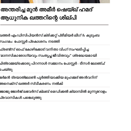
അന്തരിച്ച മുൻ അമീർ ഷെയ്ഖ് ഹമദ്
ആധുനിക ഖത്തറിന്റെ ശില്പി
ഖത്തർ എംഡിസിപിയൻസ് ക്രിക്കറ്റ് പ്രീമിയർ ലീഗ് & കുടുംബ
സംഗമം: പോസ്റ്റർ പ്രകാശനം നടത്തി
ഫ്രണ്ട്സ് ഓഫ് കോഴിക്കോട് വനിതാ വിംഗ് സംഘടിപ്പിച്ച
“മാനസികാരോഗ്യവും സംതൃപ്ത ജീവിതവും” ശ്രദ്ധേയമായി
ചിത്രാമ്മയ്ക്കൊരു പിറന്നാൾ സമ്മാനം പോസ്റ്റർ - ടീസർ ലോഞ്ച്
ചെയ്തു
ജർമൻ ട്രയാത്‌ലോൺ പൂർത്തിയാക്കിയ മുഹമ്മദ് അൻവറിന്
അനെക്സ് ഖത്തർ സ്വീകരണം നൽകി
ജോജു ജോർജ് ലവേർസ് ക്ലബ്‌ മെഡിക്കൽ ക്യാമ്പിൽ മുന്നൂറോളം
പ്രവാസികൾ പങ്കെടുത്തു