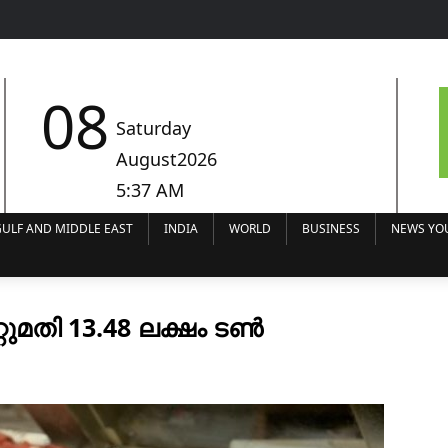
08
Saturday
August2026
5:37 AM
ULF AND MIDDLE EAST
INDIA
WORLD
BUSINESS
NEWS YO
ുമതി 13.48 ലക്ഷം ടണ്‍