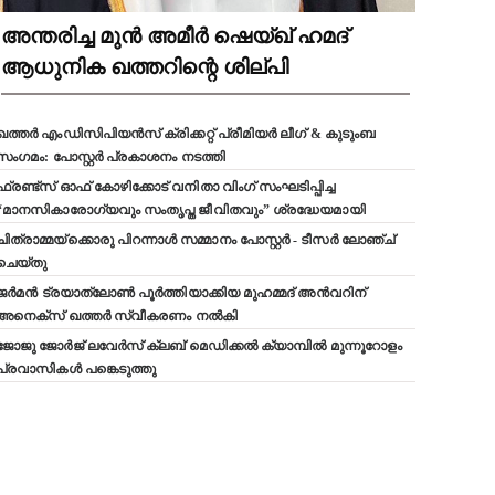
അന്തരിച്ച മുൻ അമീർ ഷെയ്ഖ് ഹമദ്
ആധുനിക ഖത്തറിന്റെ ശില്പി
ഖത്തർ എംഡിസിപിയൻസ് ക്രിക്കറ്റ് പ്രീമിയർ ലീഗ് & കുടുംബ
സംഗമം: പോസ്റ്റർ പ്രകാശനം നടത്തി
ഫ്രണ്ട്സ് ഓഫ് കോഴിക്കോട് വനിതാ വിംഗ് സംഘടിപ്പിച്ച
“മാനസികാരോഗ്യവും സംതൃപ്ത ജീവിതവും” ശ്രദ്ധേയമായി
ചിത്രാമ്മയ്ക്കൊരു പിറന്നാൾ സമ്മാനം പോസ്റ്റർ - ടീസർ ലോഞ്ച്
ചെയ്തു
ജർമൻ ട്രയാത്‌ലോൺ പൂർത്തിയാക്കിയ മുഹമ്മദ് അൻവറിന്
അനെക്സ് ഖത്തർ സ്വീകരണം നൽകി
ജോജു ജോർജ് ലവേർസ് ക്ലബ്‌ മെഡിക്കൽ ക്യാമ്പിൽ മുന്നൂറോളം
പ്രവാസികൾ പങ്കെടുത്തു