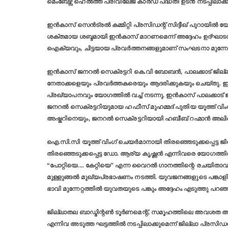
മെംബേഴ്സ് ഹെൽത്ത് പ്രിവിലേജ് കാർഡ് പദ്ധതി ഉടൻ നടപ്പിലാക്കു
ഇൻകാസ് സെൻട്രൽ കമ്മിറ്റി പ്രസിഡന്റ് സിദ്ദീഖ് പുറായിൽ 
ശക്തമായ ശബ്ദമായി ഇൻകാസ് മാറണമെന്ന് അദ്ദേഹം ഉദ്ഘ
ഐക്യവും, ചിട്ടയായ പ്രവർത്തനങ്ങളുമാണ് സംഘടനാ മുന്നേറ്റത്
ഇൻകാസ് ജനറൽ സെക്രട്ടറി കെ.വി ബോബൻ, പാലക്കാട് ജില്ലാ ക
നേതാക്കളെയും പ്രവർത്തകരെയും ആദരിക്കുകയും ചെയ്തു. ഇൻകാസ
പ്രഖ്യാപനവും യോഗത്തിൽ വച്ച് നടന്നു. ഇൻകാസ് പാലക്കാട്
ജനറൽ സെക്രട്ടറിയുമായ ഹഫീസ് മുഹമ്മദ് പുതിയ യൂത്ത് വിംഗ് 
അഷ്കറിനെയും, ജനറൽ സെക്രട്ടറിയായി ഹബീബ് റഹ്മാൻ അലിയ
ഐ.സി.സി യൂത്ത് വിംഗ് ചെയർമാനായി തിരഞ്ഞെടുക്കപ്പെട്ട ജ
തിരഞ്ഞെടുക്കപ്പെട്ട ഡോ. ആര്യ കൃഷ്ണൻ എന്നിവരെ യോഗത്തി
“പോറ്റിയെ.... കേറ്റിയെ” എന്ന വൈറൽ ഗാനത്തിന്റെ രചയിതാവ
മുള്ളുങ്ങൽ മുഖ്യപ്രഭാഷണം നടത്തി. യുവജനങ്ങളുടെ പങ്കാ
ഭാവി മുന്നേറ്റത്തിൽ യുവതയുടെ പങ്കും അദ്ദേഹം എടുത്തു പറഞ്
ജില്ലാതല ബാഡ്മിന്റൺ ടൂർണമെന്റ്, സമൂഹത്തിലെ അവശത അനുഭ
എന്നിവ അടുത്ത ഘട്ടത്തിൽ നടപ്പിലാക്കുമെന്ന് ജില്ലാ പ്രസിഡൻ്