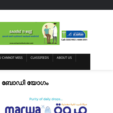
U CANNOT MISS
CLASSIFIEDS
ABOUT US
നറൽ ബോഡി യോഗം