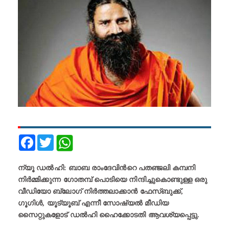
Facebook
Twitter
ന്യൂ ഡല്‍ഹി: ബാബ രാംദേവിന്‍റെ പതഞ്ജലി കമ്പനി
നിർമ്മിക്കുന്ന ഗോതമ്പ് പൊടിയെ നിന്ദിച്ചുകൊണ്ടുള്ള ഒരു
വീഡിയോ ബ്ലോഗ് നിര്‍ത്തലാക്കാൻ ഫേസ്ബുക്ക്,
ഗൂഗിൾ, യൂട്യൂബ് എന്നീ സോഷ്യൽ മീഡിയ
സൈറ്റുകളോട് ഡൽഹി ഹൈക്കോടതി ആവശ്യപ്പെട്ടു.