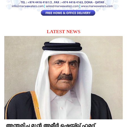
LATEST NEWS
അന്തരിച്ച മുൻ അമീർ ഷെയ്ഖ് ഹമദ്