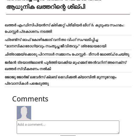
ആധുനിക ഖത്തറിന്റെ ശില്പി
ഖത്തർ എംഡിസിപിയൻസ് ക്രിക്കറ്റ് പ്രീമിയർ ലീഗ് & കുടുംബ സംഗമം:
പോസ്റ്റർ പ്രകാശനം നടത്തി
ഫ്രണ്ട്സ് ഓഫ് കോഴിക്കോട് വനിതാ വിംഗ് സംഘടിപ്പിച്ച
“മാനസികാരോഗ്യവും സംതൃപ്ത ജീവിതവും” ശ്രദ്ധേയമായി
ചിത്രാമ്മയ്ക്കൊരു പിറന്നാൾ സമ്മാനം പോസ്റ്റർ - ടീസർ ലോഞ്ച് ചെയ്തു
ജർമൻ ട്രയാത്‌ലോൺ പൂർത്തിയാക്കിയ മുഹമ്മദ് അൻവറിന് അനെക്സ്
ഖത്തർ സ്വീകരണം നൽകി
ജോജു ജോർജ് ലവേർസ് ക്ലബ്‌ മെഡിക്കൽ ക്യാമ്പിൽ മുന്നൂറോളം
പ്രവാസികൾ പങ്കെടുത്തു
Comments