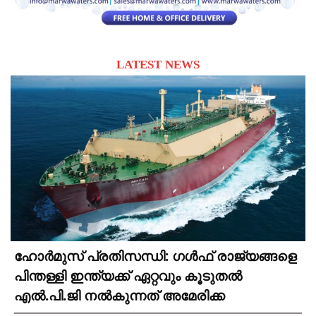
LATEST NEWS
ഹോർമുസ് പ്രതിസന്ധി: ഗൾഫ് രാജ്യങ്ങളെ
പിന്തള്ളി ഇന്ത്യക്ക് ഏറ്റവും കൂടുതൽ
എൽ.പി.ജി നൽകുന്നത് അമേരിക്ക