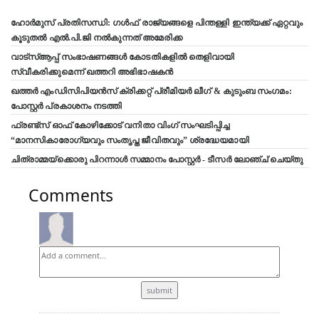
ഹോർമുസ് പ്രതിസന്ധി: ഗൾഫ് രാജ്യങ്ങളെ പിന്തള്ളി ഇന്ത്യക്ക് ഏറ്റവും
കൂടുതൽ എൽ.പി.ജി നൽകുന്നത് അമേരിക്ക
വാട്‌സ്ആപ്പ് സംഭാഷണങ്ങൾ കോടതികളിൽ തെളിവായി
സ്വീകരിക്കുമെന്ന് ഖത്തറി അഭിഭാഷകൻ
ഖത്തർ എംഡിസിപിയൻസ് ക്രിക്കറ്റ് പ്രീമിയർ ലീഗ് & കുടുംബ സംഗമം:
പോസ്റ്റർ പ്രകാശനം നടത്തി
ഫ്രണ്ട്സ് ഓഫ് കോഴിക്കോട് വനിതാ വിംഗ് സംഘടിപ്പിച്ച
“മാനസികാരോഗ്യവും സംതൃപ്ത ജീവിതവും” ശ്രദ്ധേയമായി
ചിത്രാമ്മയ്ക്കൊരു പിറന്നാൾ സമ്മാനം പോസ്റ്റർ - ടീസർ ലോഞ്ച് ചെയ്തു
Comments