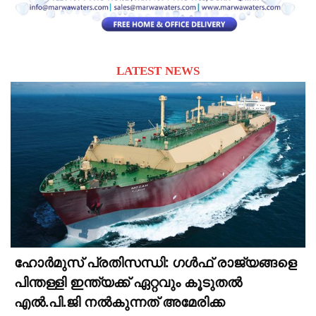
LATEST NEWS
ഹോർമുസ് പ്രതിസന്ധി: ഗൾഫ് രാജ്യങ്ങളെ
പിന്തള്ളി ഇന്ത്യക്ക് ഏറ്റവും കൂടുതൽ
എൽ.പി.ജി നൽകുന്നത് അമേരിക്ക