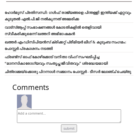
ഹോർമുസ് പ്രതിസന്ധി: ഗൾഫ് രാജ്യങ്ങളെ പിന്തള്ളി ഇന്ത്യക്ക് ഏറ്റവും
കൂടുതൽ എൽ.പി.ജി നൽകുന്നത് അമേരിക്ക
വാട്‌സ്ആപ്പ് സംഭാഷണങ്ങൾ കോടതികളിൽ തെളിവായി
സ്വീകരിക്കുമെന്ന് ഖത്തറി അഭിഭാഷകൻ
ഖത്തർ എംഡിസിപിയൻസ് ക്രിക്കറ്റ് പ്രീമിയർ ലീഗ് & കുടുംബ സംഗമം:
പോസ്റ്റർ പ്രകാശനം നടത്തി
ഫ്രണ്ട്സ് ഓഫ് കോഴിക്കോട് വനിതാ വിംഗ് സംഘടിപ്പിച്ച
“മാനസികാരോഗ്യവും സംതൃപ്ത ജീവിതവും” ശ്രദ്ധേയമായി
ചിത്രാമ്മയ്ക്കൊരു പിറന്നാൾ സമ്മാനം പോസ്റ്റർ - ടീസർ ലോഞ്ച് ചെയ്തു
Comments