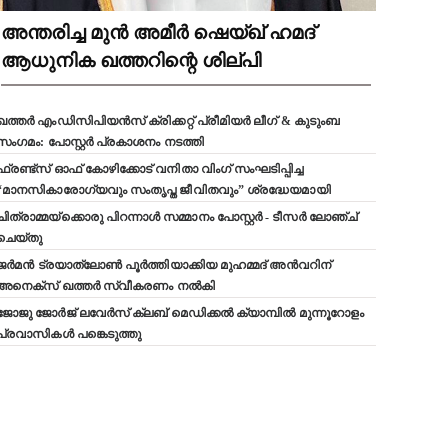
അന്തരിച്ച മുൻ അമീർ ഷെയ്ഖ് ഹമദ്
ആധുനിക ഖത്തറിന്റെ ശില്പി
ഖത്തർ എംഡിസിപിയൻസ് ക്രിക്കറ്റ് പ്രീമിയർ ലീഗ് & കുടുംബ
സംഗമം: പോസ്റ്റർ പ്രകാശനം നടത്തി
ഫ്രണ്ട്സ് ഓഫ് കോഴിക്കോട് വനിതാ വിംഗ് സംഘടിപ്പിച്ച
“മാനസികാരോഗ്യവും സംതൃപ്ത ജീവിതവും” ശ്രദ്ധേയമായി
ചിത്രാമ്മയ്ക്കൊരു പിറന്നാൾ സമ്മാനം പോസ്റ്റർ - ടീസർ ലോഞ്ച്
ചെയ്തു
ജർമൻ ട്രയാത്‌ലോൺ പൂർത്തിയാക്കിയ മുഹമ്മദ് അൻവറിന്
അനെക്സ് ഖത്തർ സ്വീകരണം നൽകി
ജോജു ജോർജ് ലവേർസ് ക്ലബ്‌ മെഡിക്കൽ ക്യാമ്പിൽ മുന്നൂറോളം
പ്രവാസികൾ പങ്കെടുത്തു