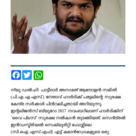
Facebook
Twitter
ന്യൂ ഡല്‍ഹി: പാട്ടീദാർ അനാമത് ആന്ദോളൻ സമിതി
(പി.എ.എ.എസ്.) നേതാവ് ഹാർദിക്ക് പട്ടേലിന്റെ സുരക്ഷ
കേന്ദ്ര സർക്കാർ പിൻവലിച്ചതായി അറിയുന്നു.
ഇന്റലിജൻസ് ബ്യൂറോ 2017 നവംബറിലാണ് ഹാർദിക്കിന്
'വൈ പ്ലസ്' സുരക്ഷ നൽകാന്‍ തുടങ്ങിയത്. സെൻട്രൽ
ഇൻഡസ്ട്രിയൽ സെക്യൂരിറ്റി ഫോഴ്സിലെ
(സി.ഐ.എസ്.എഫ്) എട്ട് കമാൻഡോകളുടെ ഒരു