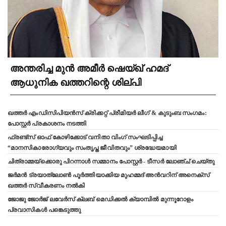
അന്തരിച്ച മുൻ അമീർ ഷെയ്ഖ് ഹമദ്
ആധുനിക ഖത്തറിന്റെ ശില്പി
ഖത്തർ എംഡിസിപിയൻസ് ക്രിക്കറ്റ് പ്രീമിയർ ലീഗ് & കുടുംബ സംഗമം:
പോസ്റ്റർ പ്രകാശനം നടത്തി
ഫ്രണ്ട്സ് ഓഫ് കോഴിക്കോട് വനിതാ വിംഗ് സംഘടിപ്പിച്ച
“മാനസികാരോഗ്യവും സംതൃപ്ത ജീവിതവും” ശ്രദ്ധേയമായി
ചിത്രാമ്മയ്ക്കൊരു പിറന്നാൾ സമ്മാനം പോസ്റ്റർ - ടീസർ ലോഞ്ച് ചെയ്തു
ജർമൻ ട്രയാത്‌ലോൺ പൂർത്തിയാക്കിയ മുഹമ്മദ് അൻവറിന് അനെക്സ്
ഖത്തർ സ്വീകരണം നൽകി
ജോജു ജോർജ് ലവേർസ് ക്ലബ്‌ മെഡിക്കൽ ക്യാമ്പിൽ മുന്നൂറോളം
പ്രവാസികൾ പങ്കെടുത്തു