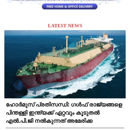
LATEST NEWS
ഹോർമുസ് പ്രതിസന്ധി: ഗൾഫ് രാജ്യങ്ങളെ
പിന്തള്ളി ഇന്ത്യക്ക് ഏറ്റവും കൂടുതൽ
എൽ.പി.ജി നൽകുന്നത് അമേരിക്ക