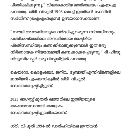
പ്രതീക്ഷിക്കുന്നു," വിദേശകാര്യ മന്ത്രാലയം (എംഇഎ)
പറഞ്ഞു. ശ്രീ. വിപുൽ 1998 ബാച്ച് ഇന്ത്യൻ ഫോറിൻ
സർവീസ് (ഐഎഫ്എസ്) ഉദ്യോഗസ്ഥനാണ്.
"സൗദി അറേബ്യയുടെ വർദ്ധിച്ചുവരുന്ന സ്വാധീനവും
പശ്ചിമേഷ്യയിലെ അസ്ഥിരമായ രാഷ്ട്രീയ
പ്രതിസന്ധിയും കണക്കിലെടുക്കുമ്പോൾ ഇത് ഒരു
നിർണായക നിയമനമായി കണക്കാക്കപ്പെടുന്നു," ദി ഹിന്ദു
ന്യൂസ്‌പേപ്പർ ഒരു റിപ്പോർട്ടിൽ പറഞ്ഞു.
കെയ്‌റോ, കൊളംബോ, ജനീവ, ദുബായ് എന്നിവിടങ്ങളിലെ
ഇന്ത്യൻ എംബസികളിൽ ശ്രീ. വിപുല്‍
സേവനമനുഷ്ഠിച്ചിട്ടുണ്ട്.
2023 ഓഗസ്റ്റ് മുതൽ ഖത്തറിലെ ഇന്ത്യയുടെ
അംബാസഡറായി അദ്ദേഹം
സേവനമനുഷ്ഠിച്ചുവരികയാണ്.
ശ്രീ. വിപുൽ 1994-ൽ ഡൽഹിയിലെ ഇന്ത്യൻ