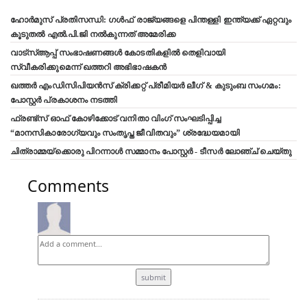
ഹോർമുസ് പ്രതിസന്ധി: ഗൾഫ് രാജ്യങ്ങളെ പിന്തള്ളി ഇന്ത്യക്ക് ഏറ്റവും
കൂടുതൽ എൽ.പി.ജി നൽകുന്നത് അമേരിക്ക
വാട്‌സ്ആപ്പ് സംഭാഷണങ്ങൾ കോടതികളിൽ തെളിവായി
സ്വീകരിക്കുമെന്ന് ഖത്തറി അഭിഭാഷകൻ
ഖത്തർ എംഡിസിപിയൻസ് ക്രിക്കറ്റ് പ്രീമിയർ ലീഗ് & കുടുംബ സംഗമം:
പോസ്റ്റർ പ്രകാശനം നടത്തി
ഫ്രണ്ട്സ് ഓഫ് കോഴിക്കോട് വനിതാ വിംഗ് സംഘടിപ്പിച്ച
“മാനസികാരോഗ്യവും സംതൃപ്ത ജീവിതവും” ശ്രദ്ധേയമായി
ചിത്രാമ്മയ്ക്കൊരു പിറന്നാൾ സമ്മാനം പോസ്റ്റർ - ടീസർ ലോഞ്ച് ചെയ്തു
Comments