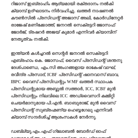
റിജാസ് ഇബ്രാഹിം ആദ്യമായി രക്തദാനം നൽകി
ക്യാമ്പ് ഉദ്ഘാടനം നിർവഹിച്ചു. ഖത്തർ നാഷണൽ
കൗൺസിൽ പ്രസിഡന്റ് അജാസ് അലി, കോർഡിനേറ്റർ
രാജേഷ് മണിക്കോത്ത്, ജനറൽ സെക്രട്ടറി ജോസഫ്
ജോർജ്, ട്രഷറർ അജയ് കുമാർ എന്നിവർ ക്യാമ്പിന്
നേതൃത്വം നൽകി.
ഇന്ത്യൻ കൾച്ചറൽ സെന്റർ ജനറൽ സെക്രട്ടറി
എബ്രഹാം കെ. ജോസഫ്, വൈസ് പ്രസിഡന്റ് ശന്തനു
ദേശ്പാണ്ഡെ, എം.സി അംഗങ്ങളായ രാകേഷ് വാഘ്,
രവീന്ദ്ര പ്രസാദ്, ICBF പ്രസിഡന്റ് ഷാനവാസ് ബാവ,
IBPC വൈസ് പ്രസിഡന്റും WMF ഖത്തർ സ്ഥാപക
പ്രസിഡന്റുമായ അബ്ദുൽ സത്താർ, ICC, ICBF മുൻ
പ്രസിഡന്റും നിലവിലെ ICC അഡ്വൈസറി കമ്മിറ്റി
ചെയർമാനുമായ പി.എൻ. ബാബുരാജ്, മുൻ വൈസ്
പ്രസിഡന്റ് സുബ്രഹ്മണ്യ ഹെബ്ബഗേലു എന്നിവർ
ക്യാമ്പ് സന്ദർശിച്ച് ആശംസകൾ നേർന്നു.
ഡബ്ല്യു.എം.എഫ് ഗ്ലോബൽ ബോർഡ് ഓഫ്