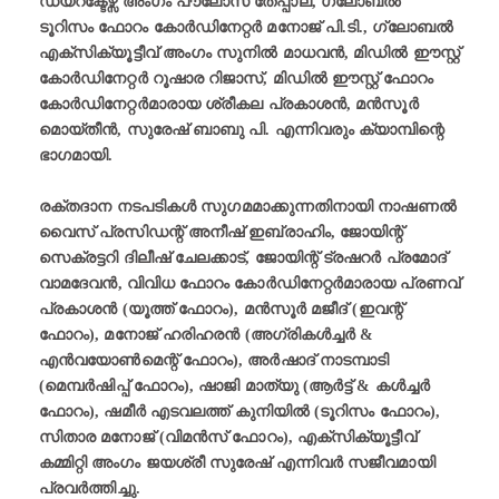
ഡയറക്ടേഴ്സ് അംഗം പൗലോസ് തേപ്പാല, ഗ്ലോബൽ
ടൂറിസം ഫോറം കോർഡിനേറ്റർ മനോജ് പി.ടി., ഗ്ലോബൽ
എക്സിക്യൂട്ടീവ് അംഗം സുനിൽ മാധവൻ, മിഡിൽ ഈസ്റ്റ്
കോർഡിനേറ്റർ റൂഷാര റിജാസ്, മിഡിൽ ഈസ്റ്റ് ഫോറം
കോർഡിനേറ്റർമാരായ ശ്രീകല പ്രകാശൻ, മൻസൂർ
മൊയ്തീൻ, സുരേഷ് ബാബു പി. എന്നിവരും ക്യാമ്പിന്റെ
ഭാഗമായി.
രക്തദാന നടപടികൾ സുഗമമാക്കുന്നതിനായി നാഷണൽ
വൈസ് പ്രസിഡന്റ് അനീഷ് ഇബ്രാഹിം, ജോയിന്റ്
സെക്രട്ടറി ദിലീഷ് ചേലക്കാട്, ജോയിന്റ് ട്രഷറർ പ്രമോദ്
വാമദേവൻ, വിവിധ ഫോറം കോർഡിനേറ്റർമാരായ പ്രണവ്
പ്രകാശൻ (യൂത്ത് ഫോറം), മൻസൂർ മജീദ് (ഇവന്റ്
ഫോറം), മനോജ് ഹരിഹരൻ (അഗ്രികൾച്ചർ &
എൻവയോൺമെന്റ് ഫോറം), അർഷാദ് നാടമ്പാടി
(മെമ്പർഷിപ്പ് ഫോറം), ഷാജി മാത്യു (ആർട്ട് & കൾച്ചർ
ഫോറം), ഷമീർ എടവലത്ത് കുനിയിൽ (ടൂറിസം ഫോറം),
സിതാര മനോജ് (വിമൻസ് ഫോറം), എക്സിക്യൂട്ടീവ്
കമ്മിറ്റി അംഗം ജയശ്രീ സുരേഷ് എന്നിവർ സജീവമായി
പ്രവർത്തിച്ചു.