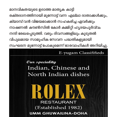
മാനവികതയുടെ ഉദാത്ത മാതൃക കാട്ടി
രക്തദാനത്തിനായി മുന്നോട്ട് വന്ന എല്ലാ ദാതാക്കൾക്കും,
ക്യാമ്പ് വൻ വിജയമാക്കാൻ സഹകരിച്ച ഏവർക്കും
നാഷണൽ കൗൺസിൽ കോർ കമ്മിറ്റി ഹൃദയപൂർവ്വം
നന്ദി രേഖപ്പെടുത്തി. വരും ദിവസങ്ങളിലും കൂടുതൽ
വിപുലമായ സാമൂഹിക സേവന പദ്ധതികളുമായി
സംഘടന മുന്നോട്ട് പോകുമെന്ന് ഭാരവാഹികൾ അറിയിച്ചു.