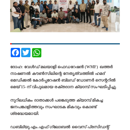
Facebook
Twitter
ദോഹ: വേൾഡ് മലയാളി ഫെഡറേഷൻ (WMF) ഖത്തർ
നാഷണൽ കൗൺസിലിന്റെ നേതൃത്വത്തിൽ ഹമദ്
മെഡിക്കൽ കോർപ്പറേഷൻ ബ്ലഡ് ഡോണർ സെന്ററിൽ
മെയ് 15-ന് വിപുലമായ രക്തദാന ക്യാമ്പ് സംഘടിപ്പിച്ചു.
നൂറിലധികം ദാതാക്കൾ പങ്കെടുത്ത ക്യാമ്പ് മികച്ച
ജനപങ്കാളിത്തവും സംഘാടക മികവും കൊണ്ട്
ശ്രദ്ധേയമായി.
ഡബ്ല്യു.എം.എഫ് ഗ്ലോബൽ വൈസ് പ്രസിഡന്റ്