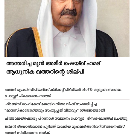
അന്തരിച്ച മുൻ അമീർ ഷെയ്ഖ് ഹമദ്
ആധുനിക ഖത്തറിന്റെ ശില്പി
ഖത്തർ എംഡിസിപിയൻസ് ക്രിക്കറ്റ് പ്രീമിയർ ലീഗ് & കുടുംബ സംഗമം:
പോസ്റ്റർ പ്രകാശനം നടത്തി
ഫ്രണ്ട്സ് ഓഫ് കോഴിക്കോട് വനിതാ വിംഗ് സംഘടിപ്പിച്ച
“മാനസികാരോഗ്യവും സംതൃപ്ത ജീവിതവും” ശ്രദ്ധേയമായി
ചിത്രാമ്മയ്ക്കൊരു പിറന്നാൾ സമ്മാനം പോസ്റ്റർ - ടീസർ ലോഞ്ച് ചെയ്തു
ജർമൻ ട്രയാത്‌ലോൺ പൂർത്തിയാക്കിയ മുഹമ്മദ് അൻവറിന് അനെക്സ്
ഖത്തർ സ്വീകരണം നൽകി