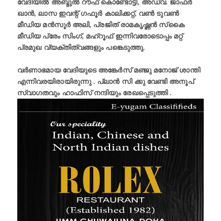
വേദിയിൽ അബ്ദുൽ റൗഫ് കൊണ്ടോട്ടി, അഡ്വ. ജാഫർ
ഖാൻ, ലാസ ഇവന്റ് ഗഫൂർ കാലിക്കറ്റ്, വൺ ടുവൺ
മീഡിയ മൻസൂർ അലി, പ്രജിത് രാമകൃഷ്ണൻ സ്‌കൈ
മീഡിയ പ്രേം സിംഗ്, മഹ്‌റൂഫ് ഇന്നിവരോടൊപ്പം മറ്റ്
പ്രമുഖ വ്യക്തിത്വങ്ങളും പങ്കെടുത്തു.
വർണാഭമായ വേദിയുടെ അങ്കേർസ് മഞ്ജു മനോജ് ശാന്തി
എന്നിവരയിരായിരുന്നു . പ്ലാൻ സി ക്കു വേണ്ടി അനൂപ്
സ്വാഗതവും ഹാഫിസ് നന്ദിയും രേഖപ്പെടുത്തി .