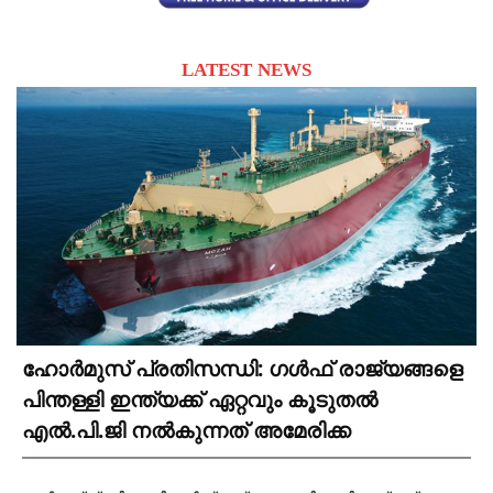
LATEST NEWS
ഹോർമുസ് പ്രതിസന്ധി: ഗൾഫ് രാജ്യങ്ങളെ
പിന്തള്ളി ഇന്ത്യക്ക് ഏറ്റവും കൂടുതൽ
എൽ.പി.ജി നൽകുന്നത് അമേരിക്ക