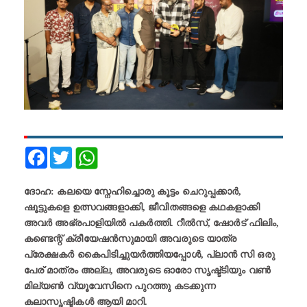
Facebook
Twitter
ദോഹ: കലയെ സ്നേഹിച്ചൊരു കൂട്ടം ചെറുപ്പക്കാർ,
ഷൂട്ടുകളെ ഉത്സവങ്ങളാക്കി, ജീവിതങ്ങളെ കഥകളാക്കി
അവർ അഭ്രപാളിയിൽ പകർത്തി. റീൽസ്, ഷോർട് ഫിലിം,
കണ്ടെന്റ് ക്രീയേഷൻസുമായി അവരുടെ യാത്ര
പ്രേക്ഷകർ കൈപിടിച്ചുയർത്തിയപ്പോൾ, പ്ലാൻ സി ഒരു
പേര് മാത്രം അല്ല, അവരുടെ ഓരോ സൃഷ്ട്ടിയും വൺ
മില്യൺ വ്യൂവേസിനെ പുറത്തു കടക്കുന്ന
കലാസൃഷ്ടികൾ ആയി മാറി.