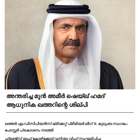
അന്തരിച്ച മുൻ അമീർ ഷെയ്ഖ് ഹമദ്
ആധുനിക ഖത്തറിന്റെ ശില്പി
ഖത്തർ എംഡിസിപിയൻസ് ക്രിക്കറ്റ് പ്രീമിയർ ലീഗ് & കുടുംബ സംഗമം:
പോസ്റ്റർ പ്രകാശനം നടത്തി
ഫ്രണ്ട്സ് ഓഫ് കോഴിക്കോട് വനിതാ വിംഗ് സംഘടിപ്പിച്ച