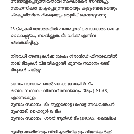
അടയാളപ്പെടുത്തിയതായി സംഘാടകർ അറിയിച്ചു.
സാഹസികത ഇഷ്ടപ്പെടുന്നവരെയും കുടുംബങ്ങളെയും
പ്രകൃതിസ്‌നേഹികളെയും ഒരുമിച്ച് കൊണ്ടുവന്നു.
25 ടീമുകൾ മത്സരത്തിൽ പങ്കെടുത്ത്‌ അസാധാരണമായ
വൈദഗ്ദ്ധ്യം, സഹിഷ്ണുത, ടീം വർക്ക് എന്നിവ
പ്രദർശിപ്പിച്ചു.
നിരവധി റൗണ്ടുകൾക്ക് ശേഷം ഗ്രാൻഡ് ഫിനാലെയിൽ
നാല് ടീമുകൾ വിജയികളായി. മൂന്നാം സ്ഥാനം രണ്ട്
ടീമുകൾ പങ്കിട്ടു:
ഒന്നാം സ്ഥാനം: മെൽപാഡം സോജി & ടീം
രണ്ടാം സ്ഥാനം: വിനോദ് സേവ്യറും ടീമും (INCAS,
എറണാകുളം
മൂന്നാം സ്ഥാനം: ടീം തുളുക്കോട്ട (ഹോട്ട് അഡ്വഞ്ചർ -
മുഹമ്മദ്. ഹൈറുൾ & ടീം)
മൂന്നാം സ്ഥാനം: ശരത്‌ ആൻഡ് ടീം (INCAS, കൊല്ലം)
മുഖ്യ അതിഥിയും വിശിഷ്ടാതിഥികളും വിജയികൾക്ക്