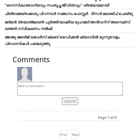
“മാനസികാരോഗ്യവും സംതൃപ്ത ജീവിതവും” ശ്രദ്ധേയമായി
ചിത്രാമ്മയ്ക്കൊരു പിറന്നാൾ സമ്മാനം പോസ്റ്റർ - ടീസർ ലോഞ്ച് ചെയ്തു
ജർമൻ ട്രയാത്‌ലോൺ പൂർത്തിയാക്കിയ മുഹമ്മദ് അൻവറിന് അനെക്സ്
ഖത്തർ സ്വീകരണം നൽകി
ജോജു ജോർജ് ലവേർസ് ക്ലബ്‌ മെഡിക്കൽ ക്യാമ്പിൽ മുന്നൂറോളം
പ്രവാസികൾ പങ്കെടുത്തു
Comments
Page 1 of 0
Prev
Next