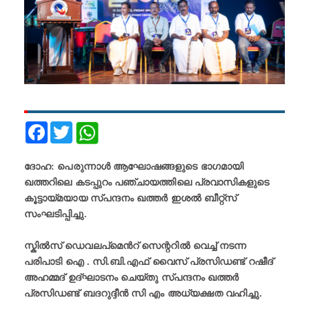
Facebook
Twitter
ദോഹ: പെരുന്നാൾ ആഘോഷങ്ങളുടെ ഭാഗമായി
ഖത്തറിലെ കടപ്പുറം പഞ്ചായത്തിലെ പ്രവാസികളുടെ
കൂട്ടായ്മയായ സ്പന്ദനം ഖത്തർ ഇശൽ ബീറ്റ്സ്
സംഘടിപ്പിച്ചു.
സ്കിൽസ് ഡെവലപ്മെൻറ് സെന്ററിൽ വെച്ച് നടന്ന
പരിപാടി ഐ . സി.ബി.എഫ് വൈസ് പ്രസിഡണ്ട് റഷീദ്
അഹമ്മദ് ഉദ്ഘാടനം ചെയ്തു സ്പന്ദനം ഖത്തർ
പ്രസിഡണ്ട് ബദറുദ്ദീൻ സി എം അധ്യക്ഷത വഹിച്ചു.