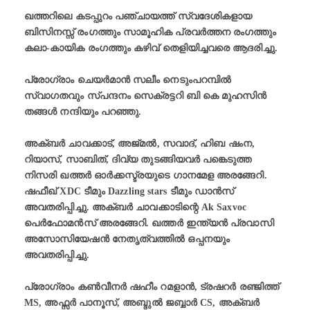
ഖത്തറിലെ കടപ്പുറം പഞ്ചായത്ത് സ്വദേശികളായ
ബിസിനസ്സ് രംഗത്തും സാമൂഹിക പ്രവർത്തന രംഗത്തും
കലാ-കായിക രംഗത്തും കഴിവ് തെളിയിച്ചവരെ ആദരിച്ചു.
പ്രോഗ്രാം ചെയർമാൻ സലീം നെടുംപറമ്പിൽ
സ്വാഗതവും സ്പന്ദനം സെക്രട്ടറി ബി കെ മുഹസിൻ
തങ്ങൾ നന്ദിയും പറഞ്ഞു.
അക്ബർ ചാവക്കാട്, അജ്മൽ, സവാദ്, ഹിബ ഷംന,
റിയാസ്, സാബിത്, ദിവ്യ തുടങ്ങിയവർ പങ്കെടുത്ത
നിസരി ഖത്തർ ഓർക്കസ്ട്രയുടെ ഗാനമേള അരങ്ങേറി.
ഷഫീഖ് XDC ടീമും Dazzling stars ടീമും ഡാൻസ്
അവതരിപ്പിച്ചു. അക്ബർ ചാവക്കാടിന്റെ Ak Saxvoc
പെർഫോമൻസ് അരങ്ങേറി. ഖത്തർ ഇന്ത്യൻ പ്രവാസി
അസോസിയേഷൻ നേതൃത്വത്തിൽ ഒപ്പനയും
അവതരിപ്പിച്ചു.
പ്രോഗ്രാം കൺവീനർ ഷഹീം റമളാൻ, ട്രഷറർ രഞ്ജിത്ത്
MS, അഫ്സർ പാനൂസ്, അബ്ദുൽ ജബ്ബാർ CS, അക്ബർ