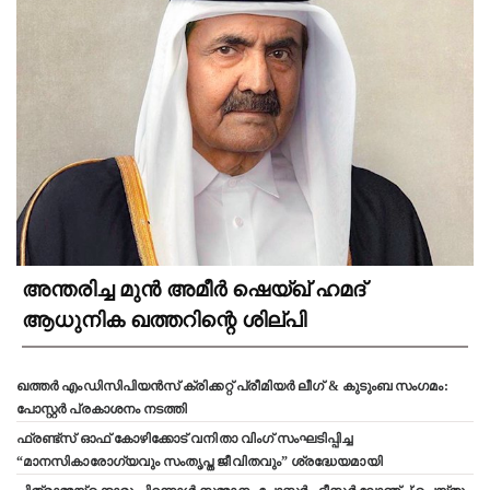
അന്തരിച്ച മുൻ അമീർ ഷെയ്ഖ് ഹമദ്
ആധുനിക ഖത്തറിന്റെ ശില്പി
ഖത്തർ എംഡിസിപിയൻസ് ക്രിക്കറ്റ് പ്രീമിയർ ലീഗ് & കുടുംബ സംഗമം:
പോസ്റ്റർ പ്രകാശനം നടത്തി
ഫ്രണ്ട്സ് ഓഫ് കോഴിക്കോട് വനിതാ വിംഗ് സംഘടിപ്പിച്ച
“മാനസികാരോഗ്യവും സംതൃപ്ത ജീവിതവും” ശ്രദ്ധേയമായി