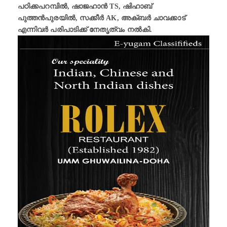
പഠിക്കപറമ്പിൽ, ഷാജഹാൻ TS, ഷിഹാബ്
പുത്തൻപുരയിൽ, സക്കീർ AK, അക്ബർ ചാവക്കാട്
എന്നിവർ പരിപാടിക്ക് നേതൃത്വം നൽകി.