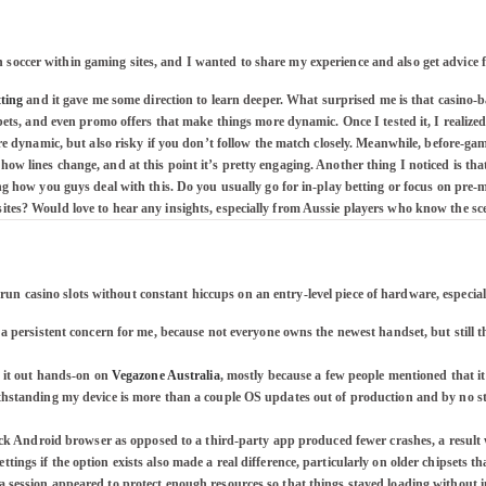
on soccer within gaming sites, and I wanted to share my experience and also get advice 
ting
 and it gave me some direction to learn deeper. What surprised me is that casino-
bets, and even promo offers that make things more dynamic. Once I tested it, I realized 
e dynamic, but also risky if you don’t follow the match closely. Meanwhile, before-game 
 lines change, and at this point it’s pretty engaging. Another thing I noticed is that 
ng how you guys deal with this. Do you usually go for in-play betting or focus on pre
tes? Would love to hear any insights, especially from Aussie players who know the sc
 run casino slots without constant hiccups on an entry-level piece of hardware, especia
a persistent concern for me, because not everyone owns the newest handset, but still th
 it out hands-on on 
Vegazone Australia
, mostly because a few people mentioned that it 
ithstanding my device is more than a couple OS updates out of production and by no s


tock Android browser as opposed to a third-party app produced fewer crashes, a result 
ngs if the option exists also made a real difference, particularly on older chipsets tha
 session appeared to protect enough resources so that things stayed loading without i