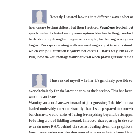
Recently I started looking into different ways to bet 
how casino betting differs, but then I noticed 
VegaZone football bet
sportsbooks. I started seeing more options like live betting, combo 
to check multiple angles. To give an example, live betting is way mor
league. I’m experimenting with minimal wagers just to understand how
which can pull attention if you’re not careful. That’s why I’m aski
Plus, how do you manage your bankroll when playing inside these si
I have asked myself whether it's genuinely possible to
overwhelmingly for the latest phones as the baseline. This has been 
won't be an issue. 

Wanting an actual answer instead of just guessing, I decided to test
loaded noticeably more consistently than I was prepared for, notw
benchmarks would write off using for anything beyond basic apps. 
Following a bit of fiddling around, I noticed that opening in the s
to drain more RAM behind the scenes. Scaling down the graphics setti
Worth mentioning too, clearing unused processes before launching a