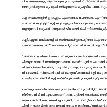
വികാരങ്ങളെയും, ആവേശളെയും വരുതിയിൽ നിര്‍ത്താൻ കഴിവില
അനുഭവിക്കുന്നവരും ആയിത്തീരുമെന്ന് ഒരു പുതിയ പഠനം സൂചിപ്പ
കളി സമയങ്ങളിൽ ഇടപ്പെട്ടും, എന്തൊക്കെ ചെയ്യണം എന്ന് അവര
മാതാപിതാക്കളുള്ള” കുട്ടികളെ എട്ടു വര്‍ഷത്തോളം ഒരു പഠനത
വളരുന്നവർ ഒരുപാട് പ്രശ്നങ്ങൾ ജീവതത്തില്‍ പിന്നീട് അഭിമുഖീ
കുട്ടികളുടെ കാര്യങ്ങളിൽ അമിതമായി ഇടപെട്ട് അവർ എന്താണു 
രക്ഷിതാക്കളെയാണ് "ഹെലികോപ്റ്റർ മാതാപിതാക്കൾ" എന്ന് വിളിക
"അമിതമായ നിയന്ത്രണം പാലിക്കുന്ന മാതാപിതാക്കൾക്ക് പലപ്പോ
പിന്തുണയ്ക്കാൻ ശ്രമിക്കുന്നവരാണ് അവർ,” പുതിയ പഠനത്
നിക്കോൾ പെറി പറഞ്ഞു. "എന്നിരുന്നാലും, പെരുമാറ്റ വൈദഗ്ധ
വികാരങ്ങൾ സ്വന്തം നിലയിൽ അനുഭവിക്കാനായി കുട്ടികളെ
ചെയ്യാനും അതിൽ കുട്ടികള്‍ക്ക് എന്തെങ്കിലും ബുദ്ധിമുട്ട് ഉ
പെറിയും സഹപ്രവർത്തകരും അമേരിക്കയിലും സ്വിറ്റ്സർലന്‍ഡി
രീതിയും നിരീക്ഷിച്ചുകൊണ്ടാണ് പഠനം പൂര്‍ത്തിയാക്കിയത്.
ലബോറട്ടറിയിലേക്ക് ക്ഷണിച്ചുവരുത്തി, നാല് മിനിറ്റ് അവർക്ക്
പിന്നീടു രണ്ടു മിനിറ്റ് നേരത്തേക്ക് അവയെ മാറ്റിവെച്ച് ഇരിക