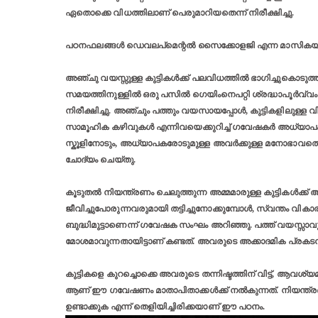
ഏതൊക്കെ വിധത്തിലാണ് പെരുമാറിയതെന്ന് നിരീക്ഷിച്ചു.
പഠനഫലങ്ങൾ ഡെവലപ്മെന്റൽ സൈക്കോളജി എന്ന മാസികയിലാണ
അഞ്ചു വയസ്സുള്ള കുട്ടികൾക്ക് പലവിധത്തില്‍ ഭാഗിച്ചുകൊടുത
സമയത്തിനുള്ളിൽ ഒരു പസില്‍ ഗെയിംനെപറ്റി ശ്രദ്ധാപൂർവ്വം
നിരീക്ഷിച്ചു. അഞ്ചും പത്തും വയസായപ്പോൾ, കുട്ടികളിലുള്ള
സാമൂഹിക കഴിവുകൾ എന്നിവയെക്കുറിച്ച് ഗവേഷകര്‍ അധ്യാപകരോട
സ്കൂളിനോടും, അധ്യാപകരോടുമുള്ള അവർക്കുള്ള മനോഭാവത്തെയ
ചോദ്യം ചെയ്തു.
കൂടുതൽ നിയന്ത്രണം ചെലുത്തുന്ന അമ്മമാരുള്ള കുട്ടികൾക്
ജീവിച്ചുപോരുന്നവരുമായി തട്ടിച്ചുനോക്കുമ്പോൾ, സ്വന്തം വ
ബുദ്ധിമുട്ടാണെന്ന് ഗവേഷക സംഘം അറിഞ്ഞു. പത്ത് വയസ്സാവ
മോശമാവുന്നതായിട്ടാണ് കണ്ടത്. അവരുടെ അക്കാദമിക പ്രകടനവ
കുട്ടികളെ കുറച്ചൊക്കെ അവരുടെ തന്നിഷ്ടത്തിന് വിട്ട്, ആവ
ആണ് ഈ ഗവേഷണം മാതാപിതാക്കള്‍ക്ക് നല്‍കുന്നത്. നിയന്
ഉണ്ടാക്കുക എന്ന് തെളിയിച്ചിരിക്കയാണ് ഈ പഠനം.