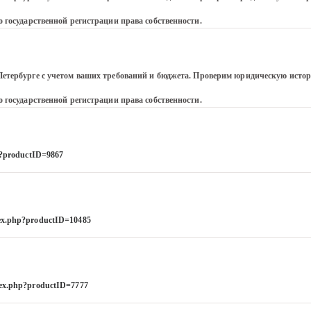
 государственной регистрации права собственности.
Петербурге с учетом ваших требований и бюджета. Проверим юридическую истор
 государственной регистрации права собственности.
hp?productID=9867
ndex.php?productID=10485
ndex.php?productID=7777