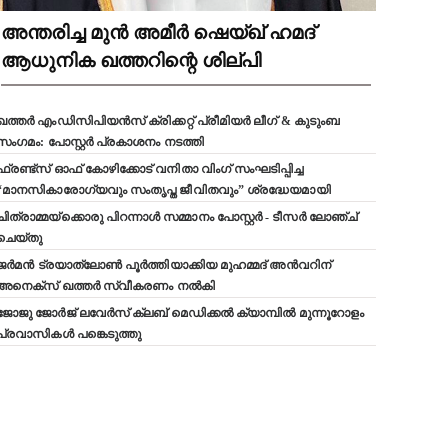
അന്തരിച്ച മുൻ അമീർ ഷെയ്ഖ് ഹമദ്
ആധുനിക ഖത്തറിന്റെ ശില്പി
ഖത്തർ എംഡിസിപിയൻസ് ക്രിക്കറ്റ് പ്രീമിയർ ലീഗ് & കുടുംബ
സംഗമം: പോസ്റ്റർ പ്രകാശനം നടത്തി
ഫ്രണ്ട്സ് ഓഫ് കോഴിക്കോട് വനിതാ വിംഗ് സംഘടിപ്പിച്ച
“മാനസികാരോഗ്യവും സംതൃപ്ത ജീവിതവും” ശ്രദ്ധേയമായി
ചിത്രാമ്മയ്ക്കൊരു പിറന്നാൾ സമ്മാനം പോസ്റ്റർ - ടീസർ ലോഞ്ച്
ചെയ്തു
ജർമൻ ട്രയാത്‌ലോൺ പൂർത്തിയാക്കിയ മുഹമ്മദ് അൻവറിന്
അനെക്സ് ഖത്തർ സ്വീകരണം നൽകി
ജോജു ജോർജ് ലവേർസ് ക്ലബ്‌ മെഡിക്കൽ ക്യാമ്പിൽ മുന്നൂറോളം
പ്രവാസികൾ പങ്കെടുത്തു