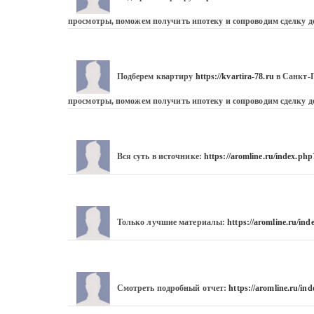
просмотры, поможем получить ипотеку и сопроводим сделку до
Подберем квартиру 
https://kvartira-78.ru
 в Санкт-
просмотры, поможем получить ипотеку и сопроводим сделку до
Вся суть в источнике: 
https://aromline.ru/index.p
Только лучшие материалы: 
https://aromline.ru/i
Смотреть подробный отчет: 
https://aromline.ru/i