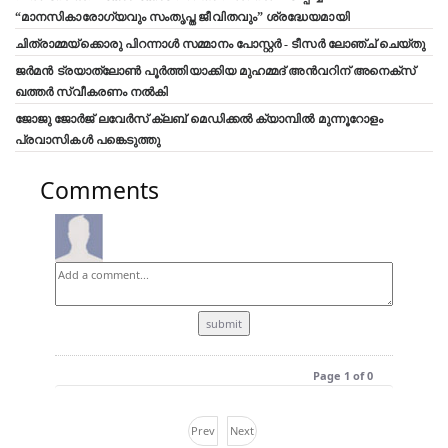
“മാനസികാരോഗ്യവും സംതൃപ്ത ജീവിതവും” ശ്രദ്ധേയമായി
ചിത്രാമ്മയ്ക്കൊരു പിറന്നാൾ സമ്മാനം പോസ്റ്റർ - ടീസർ ലോഞ്ച് ചെയ്തു
ജർമൻ ട്രയാത്‌ലോൺ പൂർത്തിയാക്കിയ മുഹമ്മദ് അൻവറിന് അനെക്സ്
ഖത്തർ സ്വീകരണം നൽകി
ജോജു ജോർജ് ലവേർസ് ക്ലബ്‌ മെഡിക്കൽ ക്യാമ്പിൽ മുന്നൂറോളം
പ്രവാസികൾ പങ്കെടുത്തു
Comments
Page 1 of 0
Prev
Next