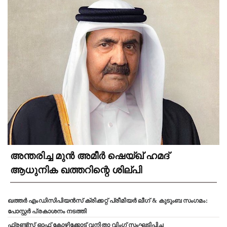
അന്തരിച്ച മുൻ അമീർ ഷെയ്ഖ് ഹമദ്
ആധുനിക ഖത്തറിന്റെ ശില്പി
ഖത്തർ എംഡിസിപിയൻസ് ക്രിക്കറ്റ് പ്രീമിയർ ലീഗ് & കുടുംബ സംഗമം:
പോസ്റ്റർ പ്രകാശനം നടത്തി
ഫ്രണ്ട്സ് ഓഫ് കോഴിക്കോട് വനിതാ വിംഗ് സംഘടിപ്പിച്ച