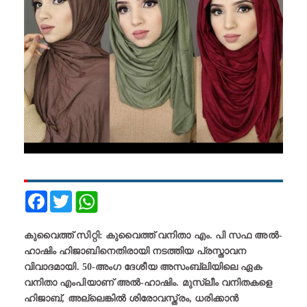
Facebook
Twitter
കുവൈത്ത് സിറ്റി: കുവൈത്ത് വനിതാ എം. പി സഫ അൽ-
ഹാഷിം ഹിജാബിനെതിരായി നടത്തിയ പ്രസ്താവന
വിവാദമായി. 50-അംഗ ദേശീയ അസംബ്ലിയിലെ ഏക
വനിതാ എംപിയാണ് അൽ-ഹാഷിം. മുസ്ലീം വനിതകളെ
ഹിജാബ്, അല്ലെങ്കില്‍ ശിരോവസ്ത്രം, ധരിക്കാൻ