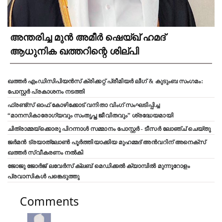
അന്തരിച്ച മുൻ അമീർ ഷെയ്ഖ് ഹമദ്
ആധുനിക ഖത്തറിന്റെ ശില്പി
ഖത്തർ എംഡിസിപിയൻസ് ക്രിക്കറ്റ് പ്രീമിയർ ലീഗ് & കുടുംബ സംഗമം:
പോസ്റ്റർ പ്രകാശനം നടത്തി
ഫ്രണ്ട്സ് ഓഫ് കോഴിക്കോട് വനിതാ വിംഗ് സംഘടിപ്പിച്ച
“മാനസികാരോഗ്യവും സംതൃപ്ത ജീവിതവും” ശ്രദ്ധേയമായി
ചിത്രാമ്മയ്ക്കൊരു പിറന്നാൾ സമ്മാനം പോസ്റ്റർ - ടീസർ ലോഞ്ച് ചെയ്തു
ജർമൻ ട്രയാത്‌ലോൺ പൂർത്തിയാക്കിയ മുഹമ്മദ് അൻവറിന് അനെക്സ്
ഖത്തർ സ്വീകരണം നൽകി
ജോജു ജോർജ് ലവേർസ് ക്ലബ്‌ മെഡിക്കൽ ക്യാമ്പിൽ മുന്നൂറോളം
പ്രവാസികൾ പങ്കെടുത്തു
Comments