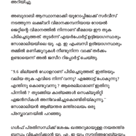
അറിയിച്ചു.
അബുദാബി ആസ്ഥാനമാക്കി യൂറോപ്പിലേക്ക് സർവീസ്
നടത്തുന്ന ലക്ഷ്വറി വിമാനക്കമ്പനിയായ റോയൽ
ജെറ്റിന്റെ വിമാനത്തിൽ നിന്നാണ് ഭീമമായ ഈ തുക
പിടിച്ചെടുത്തത്. തുടർന്ന് എയർപോർട്ട് ഉദ്ദ്യോഗസ്ഥരും
സോമാലിയയിലെ യു. എ. ഇ എംബസി ഉദ്യോഗസ്ഥരും
തമ്മിൽ മണിക്കൂറുകൾ നീണ്ടുനിന്ന വാക്ക് തർക്കം
ഉണ്ടായെന്ന് അൽ ജസീറ റിപ്പോർട്ട് ചെയ്തു.
"9.6 മില്യൺ ഡോളറാണ് പിടിച്ചെടുത്തത്. ഇത്രയും
വലിയ തുക എവിടെ നിന്ന് വന്നു? എങ്ങോട്ട് പോകുന്നു?
എന്തിനു കൊണ്ടുവന്നു ? ആരെല്ലാമാണ് ഇതിനു
പിന്നിൽ ? തുടങ്ങിയ കാര്യങ്ങൾ സെക്യൂരിറ്റി
ഏജൻസികൾ അന്വേഷിച്ചുകൊണ്ടിരിയ്കുന്നു,''
സോമാലിയൻ ആഭ്യന്തര മന്ത്രാലയം ഒരു
പ്രസ്താവനയിൽ പറഞ്ഞു.
ഗൾഫ് പ്രതിസന്ധിക്ക് ശേഷം ഖത്തറുമായുള്ള നയതന്ത്ര
ബന്ധം വിഛേദിക്കാൻ യു. എ .ഇ യും സൗദിഅറേബ്യയും