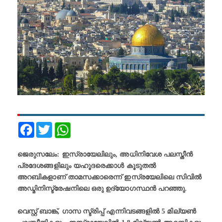
Facebook
Twitter
ജെരുസലേം: ഇസ്രായേലിലും, അധിനിവേശ പലസ്തീൻ
പ്രദേശങ്ങളിലും യഹൂദരെക്കാള്‍ കൂടുതൽ
അറബികളാണ് താമസക്കാരെന്ന് ഇസ്രയേലിലെ സിവിൽ
അഡ്മിനിസ്ട്രേഷനിലെ ഒരു ഉദ്യോഗസ്ഥൻ പറഞ്ഞു.
വെസ്റ്റ് ബാങ്ക്, ഗാസ സ്ട്രിപ്പ് എന്നിവടങ്ങളിൽ 5 മില്യണ്‍