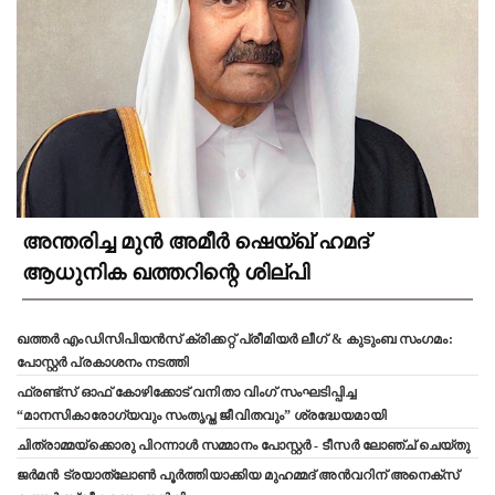
അന്തരിച്ച മുൻ അമീർ ഷെയ്ഖ് ഹമദ്
ആധുനിക ഖത്തറിന്റെ ശില്പി
ഖത്തർ എംഡിസിപിയൻസ് ക്രിക്കറ്റ് പ്രീമിയർ ലീഗ് & കുടുംബ സംഗമം:
പോസ്റ്റർ പ്രകാശനം നടത്തി
ഫ്രണ്ട്സ് ഓഫ് കോഴിക്കോട് വനിതാ വിംഗ് സംഘടിപ്പിച്ച
“മാനസികാരോഗ്യവും സംതൃപ്ത ജീവിതവും” ശ്രദ്ധേയമായി
ചിത്രാമ്മയ്ക്കൊരു പിറന്നാൾ സമ്മാനം പോസ്റ്റർ - ടീസർ ലോഞ്ച് ചെയ്തു
ജർമൻ ട്രയാത്‌ലോൺ പൂർത്തിയാക്കിയ മുഹമ്മദ് അൻവറിന് അനെക്സ്