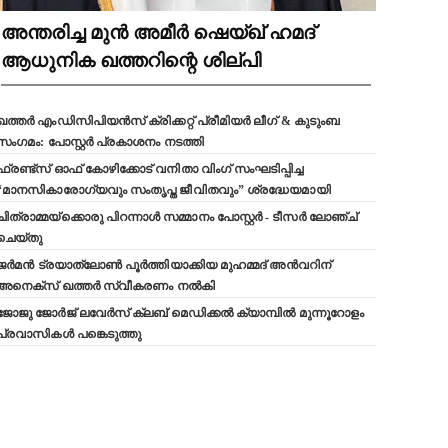
അന്തരിച്ച മുൻ അമീർ ഷെയ്ഖ് ഹമദ്
ആധുനിക ഖത്തറിന്റെ ശില്പി
ഖത്തർ എംഡിസിപിയൻസ് ക്രിക്കറ്റ് പ്രീമിയർ ലീഗ് & കുടുംബ
സംഗമം: പോസ്റ്റർ പ്രകാശനം നടത്തി
ഫ്രണ്ട്സ് ഓഫ് കോഴിക്കോട് വനിതാ വിംഗ് സംഘടിപ്പിച്ച
“മാനസികാരോഗ്യവും സംതൃപ്ത ജീവിതവും” ശ്രദ്ധേയമായി
ചിത്രാമ്മയ്ക്കൊരു പിറന്നാൾ സമ്മാനം പോസ്റ്റർ - ടീസർ ലോഞ്ച്
ചെയ്തു
ജർമൻ ട്രയാത്‌ലോൺ പൂർത്തിയാക്കിയ മുഹമ്മദ് അൻവറിന്
അനെക്സ് ഖത്തർ സ്വീകരണം നൽകി
ജോജു ജോർജ് ലവേർസ് ക്ലബ്‌ മെഡിക്കൽ ക്യാമ്പിൽ മുന്നൂറോളം
പ്രവാസികൾ പങ്കെടുത്തു