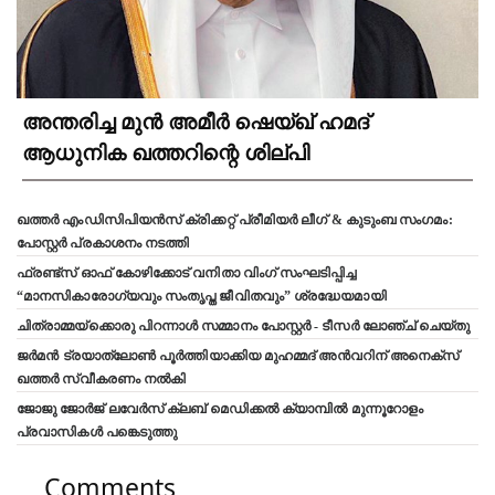
അന്തരിച്ച മുൻ അമീർ ഷെയ്ഖ് ഹമദ്
ആധുനിക ഖത്തറിന്റെ ശില്പി
ഖത്തർ എംഡിസിപിയൻസ് ക്രിക്കറ്റ് പ്രീമിയർ ലീഗ് & കുടുംബ സംഗമം:
പോസ്റ്റർ പ്രകാശനം നടത്തി
ഫ്രണ്ട്സ് ഓഫ് കോഴിക്കോട് വനിതാ വിംഗ് സംഘടിപ്പിച്ച
“മാനസികാരോഗ്യവും സംതൃപ്ത ജീവിതവും” ശ്രദ്ധേയമായി
ചിത്രാമ്മയ്ക്കൊരു പിറന്നാൾ സമ്മാനം പോസ്റ്റർ - ടീസർ ലോഞ്ച് ചെയ്തു
ജർമൻ ട്രയാത്‌ലോൺ പൂർത്തിയാക്കിയ മുഹമ്മദ് അൻവറിന് അനെക്സ്
ഖത്തർ സ്വീകരണം നൽകി
ജോജു ജോർജ് ലവേർസ് ക്ലബ്‌ മെഡിക്കൽ ക്യാമ്പിൽ മുന്നൂറോളം
പ്രവാസികൾ പങ്കെടുത്തു
Comments