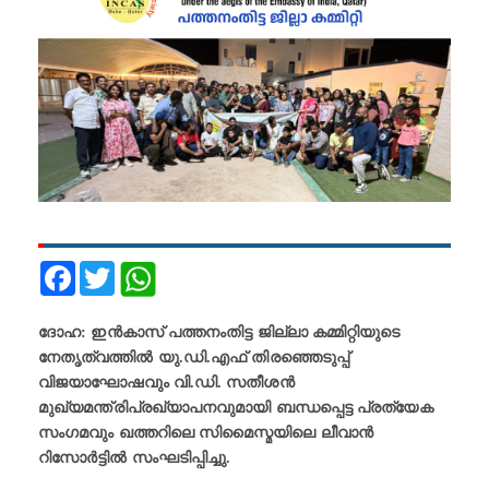
Facebook
Twitter
ദോഹ: ഇൻകാസ് പത്തനംതിട്ട ജില്ലാ കമ്മിറ്റിയുടെ
നേതൃത്വത്തിൽ യു.ഡി.എഫ് തിരഞ്ഞെടുപ്പ്
വിജയാഘോഷവും വി.ഡി. സതീശൻ
മുഖ്യമന്ത്രിപ്രഖ്യാപനവുമായി ബന്ധപ്പെട്ട പ്രത്യേക
സംഗമവും ഖത്തറിലെ സിമൈസ്മയിലെ ലീവാൻ
റിസോർട്ടിൽ സംഘടിപ്പിച്ചു.