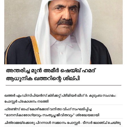
അന്തരിച്ച മുൻ അമീർ ഷെയ്ഖ് ഹമദ്
ആധുനിക ഖത്തറിന്റെ ശില്പി
ഖത്തർ എംഡിസിപിയൻസ് ക്രിക്കറ്റ് പ്രീമിയർ ലീഗ് & കുടുംബ സംഗമം:
പോസ്റ്റർ പ്രകാശനം നടത്തി
ഫ്രണ്ട്സ് ഓഫ് കോഴിക്കോട് വനിതാ വിംഗ് സംഘടിപ്പിച്ച
“മാനസികാരോഗ്യവും സംതൃപ്ത ജീവിതവും” ശ്രദ്ധേയമായി
ചിത്രാമ്മയ്ക്കൊരു പിറന്നാൾ സമ്മാനം പോസ്റ്റർ - ടീസർ ലോഞ്ച് ചെയ്തു