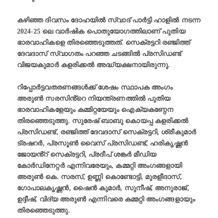
കഴിഞ്ഞ ദിവസം ദോഹയിൽ സ്വാദ് പാർട്ടി ഹാളിൽ നടന്ന
2024-25 ലെ വാർഷിക പൊതുയോഗത്തിലാണ് പുതിയ
ഭാരവാഹികളെ തിരഞ്ഞെടുത്തത്. സെക്രട്ടറി രഞ്ജിത്ത്
ദേവദാസ് സ്വാഗതം പറഞ്ഞ ചടങ്ങിൽ പ്രസിഡണ്ട്
വിജയകുമാർ കളരിക്കൽ അദ്ധ്യക്ഷനായിരുന്നു.
റിപ്പോർട്ടവതരണങ്ങൾക്ക് ശേഷം സ്ഥാപക അംഗം
അരുൺ സരസിൻ്റെ നിയന്ത്രണത്തിൽ പുതിയ
ഭാരവാഹികളേയും കമ്മിറ്റയേയും ഐക്യകണ്ഠേന
തിരഞ്ഞെടുത്തു. സുരേഷ് ബാബു കൊയപ്പ കളരിക്കൽ
പ്രസിഡണ്ട്, രഞ്ജിത്ത് ദേവദാസ് സെക്രട്ടറി, ശ്രീകുമാർ
ട്രഷറർ, പ്രസൂൺ വൈസ് പ്രസിഡണ്ട്, ഹരികൃഷ്ണൻ
ജോയൻ്റ് സെക്രട്ടറി, പ്രദീപ് ശങ്കർ മീഡിയ
കോർഡിനേറ്റർ എന്നിവരേയും, കമ്മറ്റി അംഗങ്ങളായി
അരുൺ കെ. സരസ്, ഉണ്ണി കൊണ്ടോട്ടി, മുരളീദാസ്,
ഗോപാലകൃഷ്ണൻ, ഷൈൻ കുമാർ, സുനീഷ്, അനുരാജ്,
ഉദ്ദീഷ്, വിദ്യ അരുൺ എന്നിവരെ കമ്മറ്റി അംഗങ്ങളായും
തിരഞ്ഞെടുത്തു.