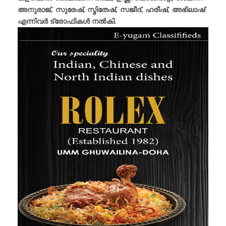
അനുരാജ്, സുരേഷ്, സ്മിതേഷ്, സജീദ്, ഹരീഷ്, അഭിലാഷ്
എന്നിവർ ട്രോഫികൾ നൽകി.