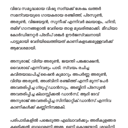
വിഭവ സമൃദ്ധമായ വിഷു സദ്യക്ക് ശേഷം ഖത്തർ
സമന്വയയുടെ ഗായകരായ രഞ്ജിത്ത്, പ്രസൂൺ,
അരുൺ, വിജയേട്ടൻ, സുനീഷ് എന്നിവർ മലയാളം, ഹിന്ദി,
തമിഴ് ഗാനങ്ങളാൽ വേദിയെ താള മുഖരിതമാക്കി. മീഡിയാ
കോർഡിനേറ്റർ പ്രദീപ് ശങ്കർ ഊർജസ്വലനായി
പാട്ടുമായി വേദിയിലെത്തിയത് കാണികളടക്കമുള്ളവർക്ക്
ആവേശമായി.
അനുരാജ്, വിദ്യ അരുൺ, ജയന്തി പങ്കജാക്ഷൻ,
വൈശാഖ് എന്നിവരും പാടി. സ്വയം രചിച്ച
കവിതയാലപിച്ച് ഷൈൻ കുമാറും അപർണ്ണ അരുൺ,
വിദ്യ അരുൺ, അശ്വിനി രഞ്ജിത്ത് എന്നീ മൂന്ന് പേർ
അവതരിപ്പിച്ച ഗ്രൂപ്പ് ഡാൻസും, അബ്ജിനി പ്രസൂൺ
അവതരിപ്പിച്ച ക്ലാസ്സിക്കൽ ഡാൻസ്, ആദി ദേവ്
അനുരാജ് അവതരിപ്പിച്ച സിനിമാറ്റിക് ഡാൻസ് എന്നിവ
കാണികൾക്ക് കണ്ണിനിമ്പമേകി.
പരിപാടികളിൽ പങ്കെടുത്ത എല്ലാവർക്കും അരീകുളങ്ങര
കളരിക്കൽ ബാലാമണി അമ്മ, ഉണ്ണി കൊണ്ടോട്ടി, ശാലിനി