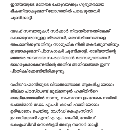
ഇന്ത്യയുടെ മതേതര ചേരുവയ്ക്കും ഗുരുതരമായ
ഭീഷണിയാകുമെന്ന് യോഗത്തിൽ പങ്കെടുത്തവർ
ചൂണ്ടിക്കാട്ടി.
വഖഫ് സമ്പത്തുകൾ സർക്കാർ നിയന്ത്രണത്തിലേക്ക്
കൊണ്ടുവരാനുള്ള ശ്രമങ്ങൾ, മതവിശ്വാസങ്ങളെ
അപമാനിക്കുന്നതിനും സാമൂഹിക നീതി തകർക്കുന്നതിനും
ഇടയാകുമെന്ന് പ്രസംഗകർ ചൂണ്ടിക്കാട്ടി. രാജ്യത്തിന്റെ
മതേതര ഘടനയെ സംരക്ഷിക്കാൻ മതസമുദായങ്ങൾ
ജാഗരൂകരാകേണ്ടതിന്റെ അതീവ അനിവാര്യത ഇന്ന്
പ്രതീക്ഷിക്കേണ്ടിയിരിക്കുന്നു.
റഫീഖ് റഹ്മാനിയുടെ ഖിറാഅത്തോടെ ആരംഭിച്ച യോഗം
ജില്ലാ പ്രസിഡണ്ട് ലുഖ്മാനുൽ ഹക്കീമിൻ്റെ
അദ്ധ്യക്ഷതയിൽ നടന്നു. സംസ്ഥാന ഉപദേശക സമിതി
ചെയർമാൻ ഡോ. എം.പി. ഷാഫി ഹാജി യോഗം
ഉദ്‌ഘാടനം ചെയ്തു. വേൾഡ് കെഎംസിസി
ഉപാധ്യക്ഷൻ എസ്.എ.എം. ബഷീർ, വേൾഡ്
കെഎംസിസി സെക്രട്ടറി അബ്ദു നാസർ നാച്ചി,