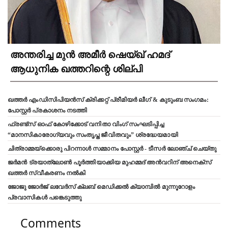
അന്തരിച്ച മുൻ അമീർ ഷെയ്ഖ് ഹമദ്
ആധുനിക ഖത്തറിന്റെ ശില്പി
ഖത്തർ എംഡിസിപിയൻസ് ക്രിക്കറ്റ് പ്രീമിയർ ലീഗ് & കുടുംബ സംഗമം:
പോസ്റ്റർ പ്രകാശനം നടത്തി
ഫ്രണ്ട്സ് ഓഫ് കോഴിക്കോട് വനിതാ വിംഗ് സംഘടിപ്പിച്ച
“മാനസികാരോഗ്യവും സംതൃപ്ത ജീവിതവും” ശ്രദ്ധേയമായി
ചിത്രാമ്മയ്ക്കൊരു പിറന്നാൾ സമ്മാനം പോസ്റ്റർ - ടീസർ ലോഞ്ച് ചെയ്തു
ജർമൻ ട്രയാത്‌ലോൺ പൂർത്തിയാക്കിയ മുഹമ്മദ് അൻവറിന് അനെക്സ്
ഖത്തർ സ്വീകരണം നൽകി
ജോജു ജോർജ് ലവേർസ് ക്ലബ്‌ മെഡിക്കൽ ക്യാമ്പിൽ മുന്നൂറോളം
പ്രവാസികൾ പങ്കെടുത്തു
Comments