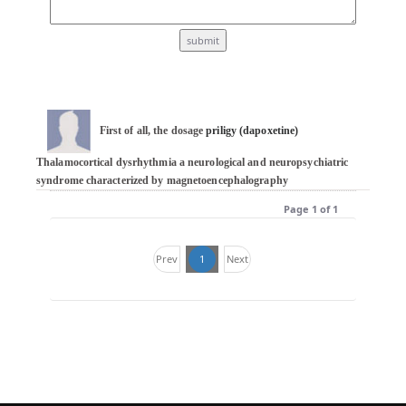
First of all, the dosage 
priligy (dapoxetine)
Thalamocortical dysrhythmia a neurological and neuropsychiatric 
syndrome characterized by magnetoencephalography
Page 1 of 1
Prev
1
Next