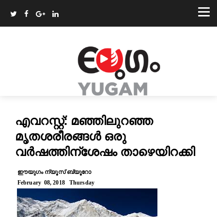
എവറസ്റ്റ്: മഞ്ഞിലുറഞ്ഞ
മൃതശരീരങ്ങൾ ഒരു
വർഷത്തിന്ശേഷം താഴെയിറക്കി
ഈയുഗം ന്യൂസ് ബ്യൂറോ
February 08, 2018 Thursday