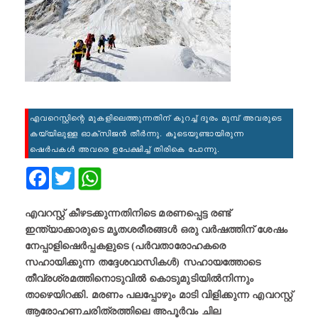
എവറെസ്റ്റിന്റെ മുകളിലെത്തുന്നതിന് കുറച്ച് ദൂരം മുമ്പ് അവരുടെ
കയ്യിലുള്ള ഓക്‌സിജന്‍ തീര്‍ന്നു. കൂടെയുണ്ടായിരുന്ന
ഷെര്‍പകള്‍ അവരെ ഉപേക്ഷിച്ച് തിരികെ പോന്നു.
Facebook
Twitter
എവറസ്റ്റ് കീഴടക്കുന്നതിനിടെ മരണപ്പെട്ട രണ്ട്
ഇന്ത്യാക്കാരുടെ മൃതശരീരങ്ങള്‍ ഒരു വര്‍ഷത്തിന് ശേഷം
നേപ്പാളിഷെര്‍പ്പകളുടെ (പർവതാരോഹകരെ
സഹായിക്കുന്ന തദ്ദേശവാസികൾ) സഹായത്തോടെ
തീവ്രശ്രമത്തിനൊടുവില്‍ കൊടുമുടിയില്‍നിന്നും
താഴെയിറക്കി. മരണം പലപ്പോഴും മാടി വിളിക്കുന്ന എവറസ്റ്റ്
ആരോഹണചരിത്രത്തിലെ അപൂര്‍വം ചില