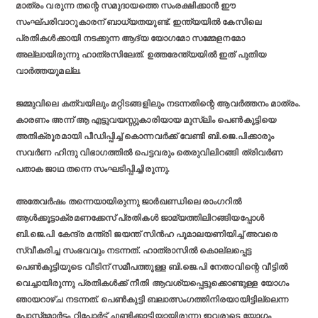
മാത്രം വരുന്ന തന്റെ സമുദായത്തെ സംരക്ഷിക്കാന്‍ ഈ
സംഘ്പരിവാറുകാരന് ബാധ്യതയുണ്ട്. ഇന്ത്യയില്‍ കേസിലെ
പ്രതികള്‍ക്കായി നടക്കുന്ന ആദ്യ യോഗമോ സമ്മേളനമോ
അല്ലായിരുന്നു ഹാത്രസിലേത്. ഉത്തരേന്ത്യയില്‍ ഇത് പുതിയ
വാര്‍ത്തയുമല്ല.
ജമ്മുവിലെ കത്വയിലും മറ്റിടങ്ങളിലും നടന്നതിന്റെ ആവര്‍ത്തനം മാത്രം.
കാരണം അന്ന് ആ എട്ടുവയസ്സുകാരിയായ മുസ്ലിം പെണ്‍കുട്ടിയെ
അതിക്രൂരമായി പീഡിപ്പിച്ച് കൊന്നവര്‍ക്ക് വേണ്ടി ബി.ജെ.പിക്കാരും
സവര്‍ണ ഹിന്ദു വിഭാഗത്തില്‍ പെട്ടവരും തെരുവിലിറങ്ങി ത്രിവര്‍ണ
പതാക ജാഥ തന്നെ സംഘടിപ്പിച്ചിരുന്നു.
അതേവര്‍ഷം തന്നെയായിരുന്നു ജാര്‍ഖണ്ഡിലെ രാംഗറില്‍
ആള്‍ക്കൂട്ടാക്രമണക്കേസ് പ്രതികള്‍ ജാമ്യത്തിലിറങ്ങിയപ്പോള്‍
ബി.ജെ.പി കേന്ദ്ര മന്ത്രി ജയന്ത് സിന്‍ഹ പൂമാലയണിയിച്ച് അവരെ
സ്വീകരിച്ച സംഭവവും നടന്നത്. ഹാത്രാസില്‍ കൊല്ലപ്പെട്ട
പെണ്‍കുട്ടിയുടെ വീടിന് സമീപത്തുള്ള ബി.ജെ.പി നേതാവിന്റെ വീട്ടില്‍
വെച്ചായിരുന്നു പ്രതികള്‍ക്ക് നീതി ആവശ്യപ്പെട്ടുക്കൊണ്ടുള്ള യോഗം
ഞായറാഴ്ച നടന്നത്. പെണ്‍കുട്ടി ബലാത്സംഗത്തിനിരയായിട്ടില്ലെന്ന
പോസ്റ്റ്‌മോര്‍ട്ടം റിപ്പോര്‍ട്ട് ചൂണ്ടിക്കാട്ടിയായിരുന്നു ഇവരുടെ യോഗം