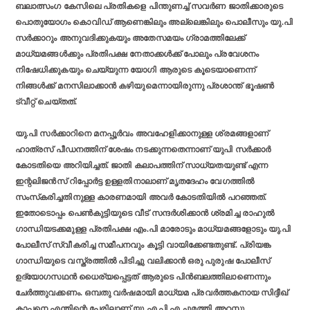
ബലാത്സംഗ കേസിലെ പ്രതികളെ പിന്തുണച്ച് സവര്‍ണ ജാതിക്കാരുടെ
പൊതുയോഗം കൊവിഡ് ആണെങ്കിലും അല്ലെങ്കിലും പൊലീസും യു.പി
സര്‍ക്കാറും അനുവദിക്കുകയും അതേസമയം ഗ്രാമത്തിലേക്ക്
മാധ്യമങ്ങള്‍ക്കും പ്രതിപക്ഷ നേതാക്കള്‍ക്ക് പോലും പ്രവേശനം
നിഷേധിക്കുകയും ചെയ്യുന്ന യോഗി ആരുടെ കൂടെയാണെന്ന്
നിങ്ങള്‍ക്ക് മനസിലാക്കാന്‍ കഴിയുമെന്നായിരുന്നു പ്രശാന്ത് ഭൂഷണ്‍
ട്വീറ്റ് ചെയ്തത്.
യു.പി സര്‍ക്കാറിനെ മനപ്പൂര്‍വം അവഹേളിക്കാനുള്ള ശ്രമങ്ങളാണ്
ഹാത്രസ് പീഡനത്തിന് ശേഷം നടക്കുന്നതെന്നാണ് യുപി സര്‍ക്കാര്‍
കോടതിയെ അറിയിച്ചത്. ജാതി കലാപത്തിന് സാധ്യതയുണ്ട് എന്ന
ഇന്റലിജന്‍സ് റിപ്പോര്‍ട്ട ഉള്ളതിനാലാണ് മൃതദേഹം വേഗത്തില്‍
സംസ്‌കരിച്ചതിനുള്ള കാരണമായി അവര്‍ കോടതിയില്‍ പറഞ്ഞത്.
ഇതോടൊപ്പം പെണ്‍കുട്ടിയുടെ വീട് സന്ദര്‍ശിക്കാന്‍ ശ്രമിച്ച രാഹുല്‍
ഗാന്ധിയടക്കമുള്ള പ്രതിപക്ഷ എം.പി മാരോടും മാധ്യമങ്ങളോടും യു.പി
പോലീസ് സ്വീകരിച്ച സമീപനവും കൂട്ടി വായിക്കേണ്ടതുണ്ട്. പ്രിയങ്ക
ഗാന്ധിയുടെ വസ്ത്രത്തില്‍ പിടിച്ചു വലിക്കാന്‍ ഒരു പുരുഷ പോലീസ്
ഉദ്യോഗസഥന്‍ ധൈര്യപ്പെട്ടത് ആരുടെ പിന്‍ബലത്തിലാണെന്നും
ചേര്‍ത്തുവക്കണം. ഒമ്പതു വര്‍ഷമായി മാധ്യമ പ്രവര്‍ത്തകനായ സിദ്ദീഖ്
കാപ്പനെ എന്തിന്റെ പേരിലാണ് യു.എ.പി.എ ചുമത്തി അറസ്റ്റു