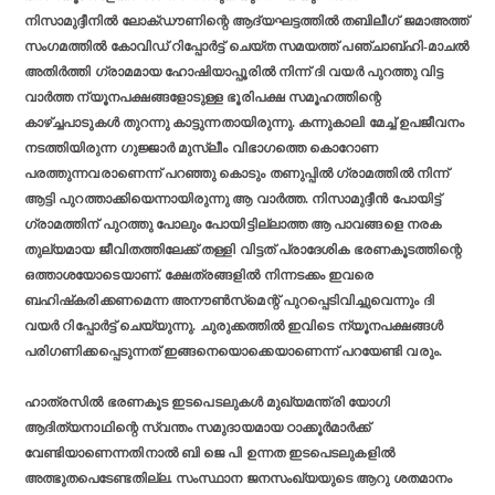
നിസാമുദ്ദീനില്‍ ലോക്ഡൗണിന്റെ ആദ്യഘട്ടത്തില്‍ തബിലീഗ് ജമാഅത്ത്
സംഗമത്തില്‍ കോവിഡ് റിപ്പോര്‍ട്ട് ചെയ്ത സമയത്ത് പഞ്ചാബ്ഹി-മാചല്‍
അതിര്‍ത്തി ഗ്രാമമായ ഹോഷിയാപ്പൂരില്‍ നിന്ന് ദി വയര്‍ പുറത്തു വിട്ട
വാര്‍ത്ത ന്യൂനപക്ഷങ്ങളോടുള്ള ഭൂരിപക്ഷ സമൂഹത്തിന്റെ
കാഴ്ച്ചപാടുകള്‍ തുറന്നു കാട്ടുന്നതായിരുന്നു. കന്നുകാലി മേച്ച് ഉപജീവനം
നടത്തിയിരുന്ന ഗുജ്ജാര്‍ മുസ്ലീം വിഭാഗത്തെ കൊറോണ
പരത്തുന്നവരാണെന്ന് പറഞ്ഞു കൊടും തണുപ്പില്‍ ഗ്രാമത്തില്‍ നിന്ന്
ആട്ടി പുറത്താക്കിയെന്നായിരുന്നു ആ വാര്‍ത്ത. നിസാമുദ്ദീന്‍ പോയിട്ട്
ഗ്രാമത്തിന് പുറത്തു പോലും പോയിട്ടില്ലാത്ത ആ പാവങ്ങളെ നരക
തുല്യമായ ജീവിതത്തിലേക്ക് തള്ളി വിട്ടത് പ്രാദേശിക ഭരണകൂടത്തിന്റെ
ഒത്താശയോടെയാണ്. ക്ഷേത്രങ്ങളില്‍ നിന്നടക്കം ഇവരെ
ബഹിഷ്‌കരിക്കണമെന്ന അനൗണ്‍സ്‌മെന്റ് പുറപ്പെടിവിച്ചുവെന്നും ദി
വയര്‍ റിപ്പോര്‍ട്ട് ചെയ്യുന്നു. ചുരുക്കത്തില്‍ ഇവിടെ ന്യൂനപക്ഷങ്ങള്‍
പരിഗണിക്കപ്പെടുന്നത് ഇങ്ങനെയൊക്കെയാണെന്ന് പറയേണ്ടി വരും.
ഹാത്രസില്‍ ഭരണകൂട ഇടപെടലുകള്‍ മുഖ്യമന്ത്രി യോഗി
ആദിത്യനാഥിന്റെ സ്വന്തം സമുദായമായ ഠാക്കൂര്‍മാര്‍ക്ക്
വേണ്ടിയാണെന്നതിനാല്‍ ബി ജെ പി ഉന്നത ഇടപെടലുകളില്‍
അത്ഭുതപെടേണ്ടതില്ല. സംസ്ഥാന ജനസംഖ്യയുടെ ആറു ശതമാനം